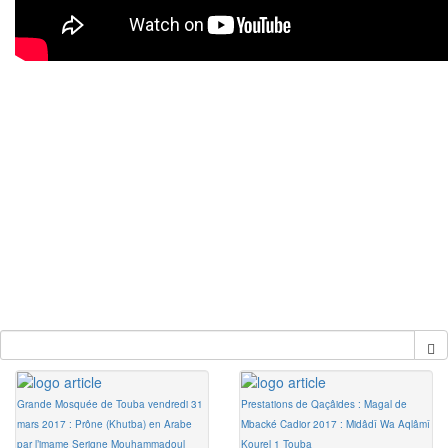
Grande Mosquée de Touba vendredi 31
Prestations de Qaçâides : Magal de
mars 2017 : Prône (Khutba) en Arabe
Mbacké Cadior 2017 : Midâdî Wa Aqlâmî
par l’imame Serigne Mouhammadoul
Kourel 1 Touba