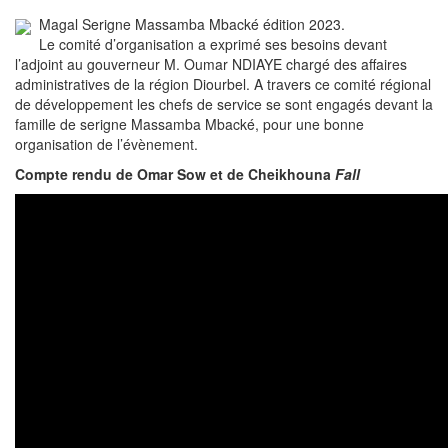
Magal Serigne Massamba Mbacké édition 2023.
Le comité d’organisation a exprimé ses besoins devant
l’adjoint au gouverneur M. Oumar NDIAYE chargé des affaires
administratives de la région Diourbel. A travers ce comité régional
de développement les chefs de service se sont engagés devant la
famille de serigne Massamba Mbacké, pour une bonne
organisation de l’évènement.
Compte rendu de Omar Sow et de Cheikhouna
Fall