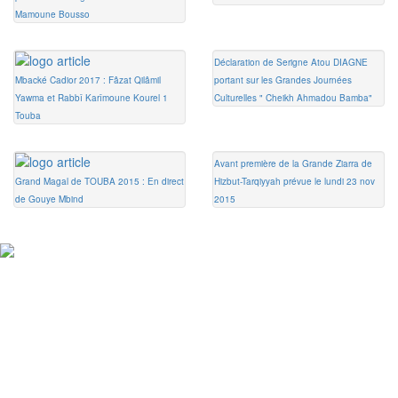
Mamoune Bousso
Déclaration de Serigne Atou DIAGNE
Mbacké Cadior 2017 : Fâzat Qilâmil
portant sur les Grandes Journées
Yawma et Rabbî Karîmoune Kourel 1
Culturelles " Cheikh Ahmadou Bamba"
Touba
Avant première de la Grande Ziarra de
Grand Magal de TOUBA 2015 : En direct
Hizbut-Tarqiyyah prévue le lundi 23 nov
de Gouye Mbind
2015