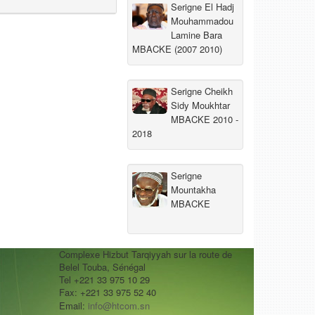
Serigne El Hadj
Mouhammadou
Lamine Bara
MBACKE (2007 2010)
Serigne Cheikh
Sidy Moukhtar
MBACKE 2010 -
2018
Serigne
Mountakha
MBACKE
Complexe Hizbut Tarqiyyah sur la route de
Belel Touba, Sénégal
Tel +221 33 975 10 29
Fax: +221 33 975 52 40
Email:
info@htcom.sn