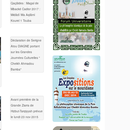
Qaçâides : Magal de
Mbacké Cadior 2017 :
Midâdî Wa Aqlâmî
Kourel 1 Touba
Déclaration de Serigne
Atou DIAGNE portant
sur les Grandes
Journées Culturelles "
Cheikh Ahmadou
Bamba"
Avant première de la
Grande Ziarra de
Hizbut-Tarqiyyah prévue
le lundi 23 nov 2015
t