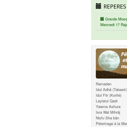
REPERES
Grande Mosq
Mercredi 17 Raj
Ramadan
Idul Adhâ (Tabaski
Idul Fitr (Korité)
Laylatul Qadr
Yawma Ashura
Isra Wal Mihrâj
Nisfu Sha bân
Pèlerinage à la M