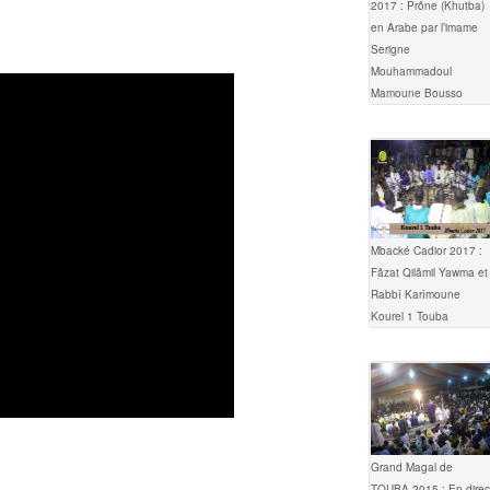
2017 : Prône (Khutba)
en Arabe par l’imame
Serigne
Mouhammadoul
Mamoune Bousso
Mbacké Cadior 2017 :
Fâzat Qilâmil Yawma et
Rabbî Karîmoune
Kourel 1 Touba
Grand Magal de
TOUBA 2015 : En direc