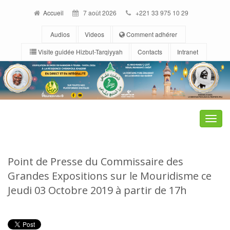
Accueil
7 août 2026
+221 33 975 10 29
Audios
Videos
Comment adhérer
Visite guidée Hizbut-Tarqiyyah
Contacts
Intranet
Toggle
naviga
Point de Presse du Commissaire des
Grandes Expositions sur le Mouridisme ce
Jeudi 03 Octobre 2019 à partir de 17h