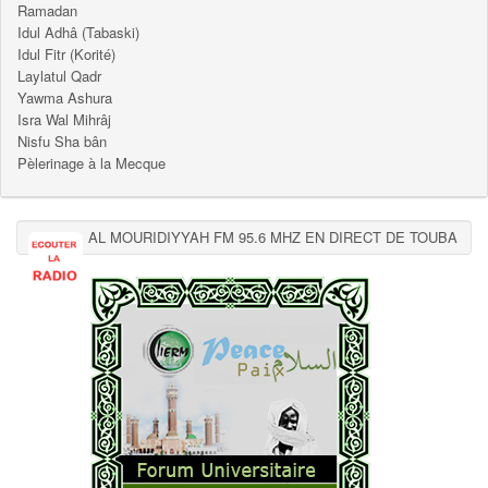
Ramadan
Idul Adhâ (Tabaski)
Idul Fitr (Korité)
Laylatul Qadr
Yawma Ashura
Isra Wal Mihrâj
Nisfu Sha bân
Pèlerinage à la Mecque
AL MOURIDIYYAH FM 95.6 MHZ EN DIRECT DE TOUBA