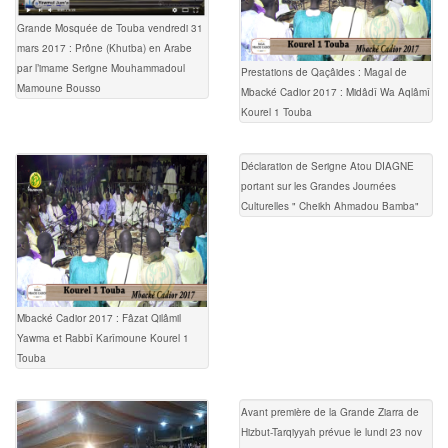
Grande Mosquée de Touba vendredi 31
mars 2017 : Prône (Khutba) en Arabe
par l’imame Serigne Mouhammadoul
Prestations de Qaçâides : Magal de
Mamoune Bousso
Mbacké Cadior 2017 : Midâdî Wa Aqlâmî
Kourel 1 Touba
Déclaration de Serigne Atou DIAGNE
portant sur les Grandes Journées
Culturelles " Cheikh Ahmadou Bamba"
Mbacké Cadior 2017 : Fâzat Qilâmil
Yawma et Rabbî Karîmoune Kourel 1
Touba
Avant première de la Grande Ziarra de
Hizbut-Tarqiyyah prévue le lundi 23 nov