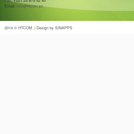
Fax: +221 33 975 52 40
Email:
info@htcom.sn
2014 © HTCOM.
| Design by SINAPPS