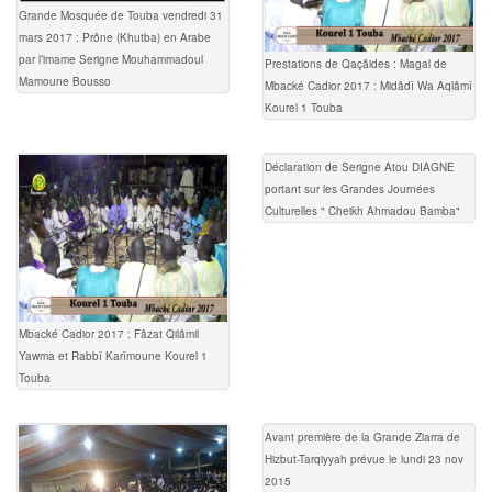
Grande Mosquée de Touba vendredi 31
mars 2017 : Prône (Khutba) en Arabe
par l’imame Serigne Mouhammadoul
Prestations de Qaçâides : Magal de
Mamoune Bousso
Mbacké Cadior 2017 : Midâdî Wa Aqlâmî
Kourel 1 Touba
Déclaration de Serigne Atou DIAGNE
portant sur les Grandes Journées
Culturelles " Cheikh Ahmadou Bamba"
Mbacké Cadior 2017 : Fâzat Qilâmil
Yawma et Rabbî Karîmoune Kourel 1
Touba
Avant première de la Grande Ziarra de
Hizbut-Tarqiyyah prévue le lundi 23 nov
2015