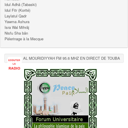
Idul Adhâ (Tabaski)
Idul Fitr (Korité)
Laylatul Qadr
Yawma Ashura
Isra Wal Mihrâj
Nisfu Sha bân
Pèlerinage à la Mecque
AL MOURIDIYYAH FM 95.6 MHZ EN DIRECT DE TOUBA