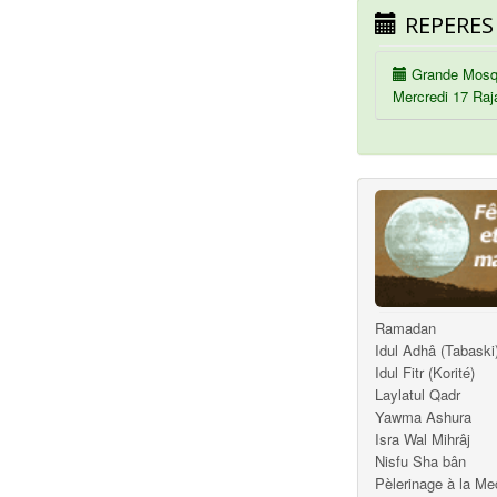
REPERES
Grande Mosq
Mercredi 17 Raj
Ramadan
Idul Adhâ (Tabaski
Idul Fitr (Korité)
Laylatul Qadr
Yawma Ashura
Isra Wal Mihrâj
Nisfu Sha bân
Pèlerinage à la M