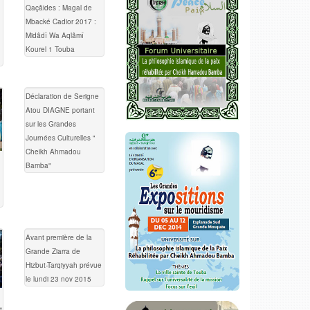
Qaçâides : Magal de
Mbacké Cadior 2017 :
Midâdî Wa Aqlâmî
Kourel 1 Touba
Déclaration de Serigne
Atou DIAGNE portant
sur les Grandes
Journées Culturelles "
Cheikh Ahmadou
Bamba"
Avant première de la
Grande Ziarra de
Hizbut-Tarqiyyah prévue
le lundi 23 nov 2015
t