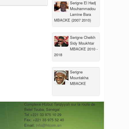
Serigne El Hadj
Mouhammadou
Lamine Bara
MBACKE (2007 2010)
Serigne Cheikh
Sidy Moukhtar
MBACKE 2010 -
2018
Serigne
Mountakha
MBACKE
Complexe Hizbut Tarqiyyah sur la route de
Belel Touba, Sénégal
Tel +221 33 975 10 29
Fax: +221 33 975 52 40
Email:
info@htcom.sn