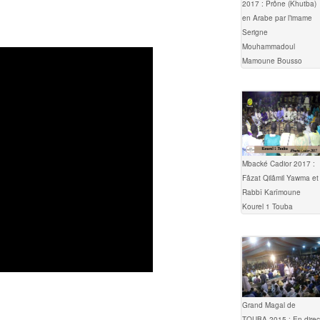
2017 : Prône (Khutba)
en Arabe par l’imame
Serigne
Mouhammadoul
Mamoune Bousso
Mbacké Cadior 2017 :
Fâzat Qilâmil Yawma et
Rabbî Karîmoune
Kourel 1 Touba
Grand Magal de
TOUBA 2015 : En direc