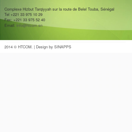
Complexe Hizbut Tarqiyyah sur la route de Belel Touba, Sénégal
Tel +221 33 975 10 29
Fax: +221 33 975 52 40
Email:
info@htcom.sn
2014 © HTCOM.
| Design by SINAPPS