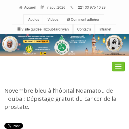
Accueil
7 août 2026
+221 33 975 10 29
Audios
Videos
Comment adhérer
Visite guidée Hizbut-Tarqiyyah
Contacts
Intranet
Toggle
naviga
Novembre bleu à l’hôpital Ndamatou de
Touba : Dépistage gratuit du cancer de la
prostate.