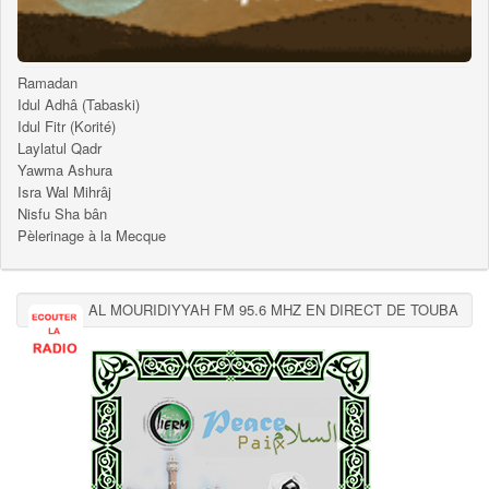
Ramadan
Idul Adhâ (Tabaski)
Idul Fitr (Korité)
Laylatul Qadr
Yawma Ashura
Isra Wal Mihrâj
Nisfu Sha bân
Pèlerinage à la Mecque
AL MOURIDIYYAH FM 95.6 MHZ EN DIRECT DE TOUBA