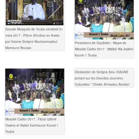
Grande Mosquée de Touba vendredi 31
mars 2017 : Prône (Khutba) en Arabe
par l’imame Serigne Mouhammadoul
Prestations de Qaçâides : Magal de
Mamoune Bousso
Mbacké Cadior 2017 : Midâdî Wa Aqlâmî
Kourel 1 Touba
Déclaration de Serigne Atou DIAGNE
portant sur les Grandes Journées
Culturelles " Cheikh Ahmadou Bamba"
Mbacké Cadior 2017 : Fâzat Qilâmil
Yawma et Rabbî Karîmoune Kourel 1
Touba