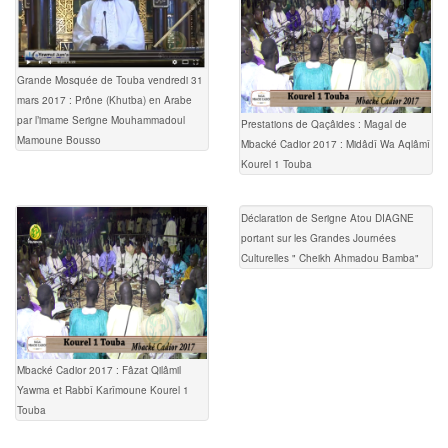
Grande Mosquée de Touba vendredi 31
mars 2017 : Prône (Khutba) en Arabe
par l’imame Serigne Mouhammadoul
Prestations de Qaçâides : Magal de
Mamoune Bousso
Mbacké Cadior 2017 : Midâdî Wa Aqlâmî
Kourel 1 Touba
Déclaration de Serigne Atou DIAGNE
portant sur les Grandes Journées
Culturelles " Cheikh Ahmadou Bamba"
Mbacké Cadior 2017 : Fâzat Qilâmil
Yawma et Rabbî Karîmoune Kourel 1
Touba