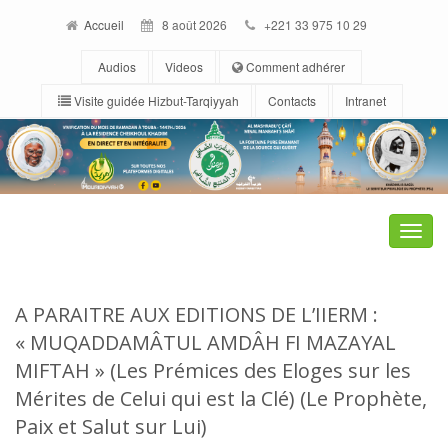
Accueil
8 août 2026
+221 33 975 10 29
Audios
Videos
Comment adhérer
Visite guidée Hizbut-Tarqiyyah
Contacts
Intranet
Toggle
naviga
A PARAITRE AUX EDITIONS DE L’IIERM :
« MUQADDAMÂTUL AMDÂH FI MAZAYAL
MIFTAH » (Les Prémices des Eloges sur les
Mérites de Celui qui est la Clé) (Le Prophète,
Paix et Salut sur Lui)