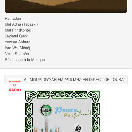
Ramadan
Idul Adhâ (Tabaski)
Idul Fitr (Korité)
Laylatul Qadr
Yawma Ashura
Isra Wal Mihrâj
Nisfu Sha bân
Pèlerinage à la Mecque
AL MOURIDIYYAH FM 95.6 MHZ EN DIRECT DE TOUBA