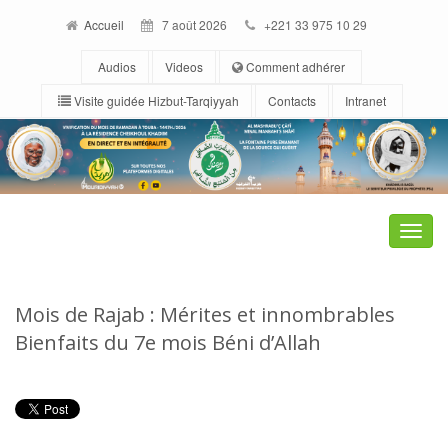
Accueil
7 août 2026
+221 33 975 10 29
Audios
Videos
Comment adhérer
Visite guidée Hizbut-Tarqiyyah
Contacts
Intranet
Toggle
naviga
Mois de Rajab : Mérites et innombrables
Bienfaits du 7e mois Béni d’Allah