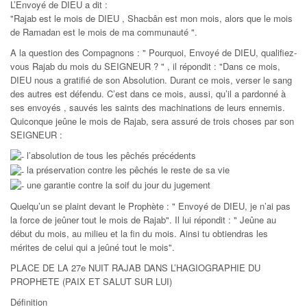
L’Envoyé de DIEU a dit :
"Rajab est le mois de DIEU , Shacbân est mon mois, alors que le mois
de Ramadan est le mois de ma communauté ".
A la question des Compagnons : " Pourquoi, Envoyé de DIEU, qualifiez-
vous Rajab du mois du SEIGNEUR ? " , il répondit : "Dans ce mois,
DIEU nous a gratifié de son Absolution. Durant ce mois, verser le sang
des autres est défendu. C’est dans ce mois, aussi, qu’il a pardonné à
ses envoyés , sauvés les saints des machinations de leurs ennemis.
Quiconque jeûne le mois de Rajab, sera assuré de trois choses par son
SEIGNEUR :
l’absolution de tous les pêchés précédents
la préservation contre les pêchés le reste de sa vie
une garantie contre la soif du jour du jugement
Quelqu’un se plaint devant le Prophète : " Envoyé de DIEU, je n’ai pas
la force de jeûner tout le mois de Rajab". Il lui répondit : " Jeûne au
début du mois, au milieu et la fin du mois. Ainsi tu obtiendras les
mérites de celui qui a jeûné tout le mois".
PLACE DE LA 27e NUIT RAJAB DANS L’HAGIOGRAPHIE DU
PROPHETE (PAIX ET SALUT SUR LUI)
Définition