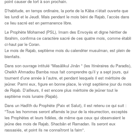
point causer de tort à son prochain.
D’habitude, en temps ordinaire, la porte de la Kâba n’était ouverte que
les lundi et le Jeudi. Mais pendant le mois béni de Rajab, l’accès dans
ce lieu sacré est en permanence libre.
Le Prophète Mohamed (PSL), Imam des Envoyés et digne héritier de
Ibrahim, confirma ce caractère sacré de ces quatre mois, comme établi
ci-haut par le Coran.
Le mois de Rajab, septième mois du calendrier musulman, est plein de
bienfaits.
Dans son ouvrage intitulé "Masâlikul Jinân " (les Itinéraires du Paradis),
Cheikh Ahmadou Bamba nous fait comprendre qu’il y a sept jours, qui
tournent d’une année à l’autre, et pendant lesquels il est méritoire de
jeûner. Parmi eux, figure en bonne place, le vingt septième jour du mois
de Rajab. D’ailleurs, il est encore plus méritoire de jeûner tout le
septième mois lunaire (Rajab).
Dans un Hadîth du Prophète (Paix et Salut), il est retenu ce qui suit :
"Tous les hommes seront affamés le jour de la résurrection, exceptés
les Prophètes et leurs fidèles, de même que ceux qui observaient le
jeûne des mois de Rajab, Shacbân et Ramadan. Ils seront eux
rassasiés, et point ils ne connaîtront la faim".