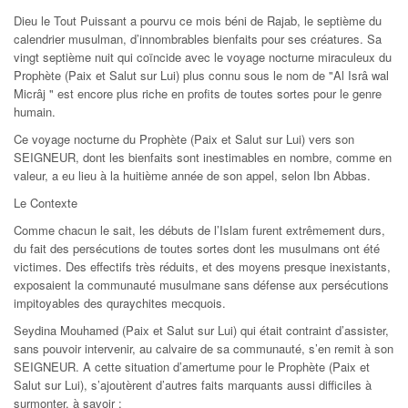
Dieu le Tout Puissant a pourvu ce mois béni de Rajab, le septième du
calendrier musulman, d’innombrables bienfaits pour ses créatures. Sa
vingt septième nuit qui coïncide avec le voyage nocturne miraculeux du
Prophète (Paix et Salut sur Lui) plus connu sous le nom de "Al Isrâ wal
Micrâj " est encore plus riche en profits de toutes sortes pour le genre
humain.
Ce voyage nocturne du Prophète (Paix et Salut sur Lui) vers son
SEIGNEUR, dont les bienfaits sont inestimables en nombre, comme en
valeur, a eu lieu à la huitième année de son appel, selon Ibn Abbas.
Le Contexte
Comme chacun le sait, les débuts de l’Islam furent extrêmement durs,
du fait des persécutions de toutes sortes dont les musulmans ont été
victimes. Des effectifs très réduits, et des moyens presque inexistants,
exposaient la communauté musulmane sans défense aux persécutions
impitoyables des quraychites mecquois.
Seydina Mouhamed (Paix et Salut sur Lui) qui était contraint d’assister,
sans pouvoir intervenir, au calvaire de sa communauté, s’en remit à son
SEIGNEUR. A cette situation d’amertume pour le Prophète (Paix et
Salut sur Lui), s’ajoutèrent d’autres faits marquants aussi difficiles à
surmonter, à savoir :