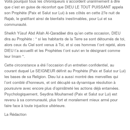
Voilà pourquoi tous les chroniqueurs s’accordent unanimement à dire
que c’est en guise de réconfort que DIEU LE TOUT PUISSANT appela
son Prophète (Paix et Salut sur Lui) à ses côtés en cette 27e nuit de
Rajab, le gratifiant ainsi de bienfaits inestimables, pour Lui et sa
communauté.
Sheikh Yûsuf Abd Allah Al-Qaradâwi dira qu’en cette occasion, DIEU
dira au Prophète : " si les habitants de la Terre se sont détournés de toi,
alors ceux du Ciel sont venus à Toi, et si ces hommes t’ont rejeté, alors
DIEU t’a accueilli et les Prophètes t’ont suivi en te désignant comme
leur Imam ".
Cette circonstance a été l’occasion d’un entretien confidentiel, au
courant duquel Le SEIGNEUR définit au Prophète (Paix et Salut sur Lui)
les bases de sa Religion. Dieu lui a aussi montré des merveilles qui
l’ont comblé d’honneurs, et ont décuplé sa dynamique résolution à
poursuivre avec encore plus d’opiniâtreté les actions déjà entamées.
Psychologiquement, Seydina Mouhamed (Paix et Salut sur Lui) est
revenu à sa communauté, plus fort et moralement mieux armé pour
faire face à toute injustice ultérieure.
La Rédaction