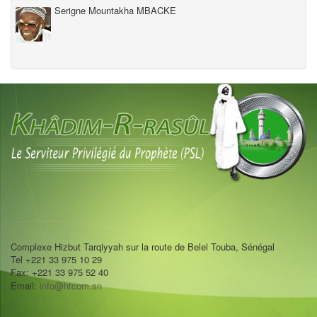
Serigne Mountakha MBACKE
Complexe Hizbut Tarqiyyah sur la route de Belel Touba, Sénégal
Tel +221 33 975 10 29
Fax: +221 33 975 52 40
Email:
info@htcom.sn