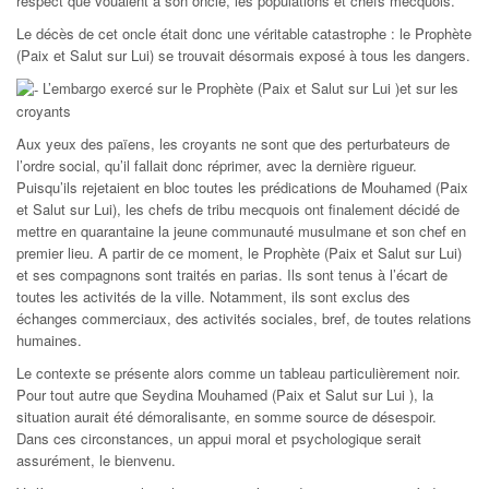
respect que vouaient à son oncle, les populations et chefs mecquois.
Le décès de cet oncle était donc une véritable catastrophe : le Prophète
(Paix et Salut sur Lui) se trouvait désormais exposé à tous les dangers.
L’embargo exercé sur le Prophète (Paix et Salut sur Lui )et sur les
croyants
Aux yeux des païens, les croyants ne sont que des perturbateurs de
l’ordre social, qu’il fallait donc réprimer, avec la dernière rigueur.
Puisqu’ils rejetaient en bloc toutes les prédications de Mouhamed (Paix
et Salut sur Lui), les chefs de tribu mecquois ont finalement décidé de
mettre en quarantaine la jeune communauté musulmane et son chef en
premier lieu. A partir de ce moment, le Prophète (Paix et Salut sur Lui)
et ses compagnons sont traités en parias. Ils sont tenus à l’écart de
toutes les activités de la ville. Notamment, ils sont exclus des
échanges commerciaux, des activités sociales, bref, de toutes relations
humaines.
Le contexte se présente alors comme un tableau particulièrement noir.
Pour tout autre que Seydina Mouhamed (Paix et Salut sur Lui ), la
situation aurait été démoralisante, en somme source de désespoir.
Dans ces circonstances, un appui moral et psychologique serait
assurément, le bienvenu.