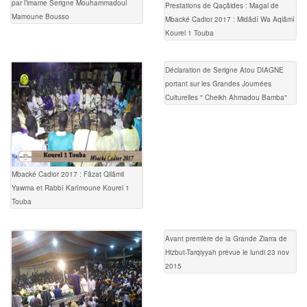
par l’imame Serigne Mouhammadoul
Prestations de Qaçâides : Magal de
Mamoune Bousso
Mbacké Cadior 2017 : Midâdî Wa Aqlâmî
Kourel 1 Touba
Déclaration de Serigne Atou DIAGNE
portant sur les Grandes Journées
Culturelles " Cheikh Ahmadou Bamba"
Mbacké Cadior 2017 : Fâzat Qilâmil
Yawma et Rabbî Karîmoune Kourel 1
Touba
Avant première de la Grande Ziarra de
Hizbut-Tarqiyyah prévue le lundi 23 nov
2015