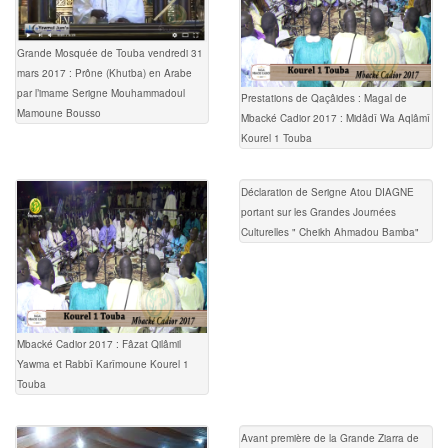
Grande Mosquée de Touba vendredi 31
mars 2017 : Prône (Khutba) en Arabe
par l’imame Serigne Mouhammadoul
Prestations de Qaçâides : Magal de
Mamoune Bousso
Mbacké Cadior 2017 : Midâdî Wa Aqlâmî
Kourel 1 Touba
Déclaration de Serigne Atou DIAGNE
portant sur les Grandes Journées
Culturelles " Cheikh Ahmadou Bamba"
Mbacké Cadior 2017 : Fâzat Qilâmil
Yawma et Rabbî Karîmoune Kourel 1
Touba
Avant première de la Grande Ziarra de