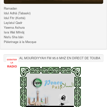
Ramadan
Idul Adhâ (Tabaski)
Idul Fitr (Korité)
Laylatul Qadr
Yawma Ashura
Isra Wal Mihrâj
Nisfu Sha bân
Pèlerinage à la Mecque
AL MOURIDIYYAH FM 95.6 MHZ EN DIRECT DE TOUBA