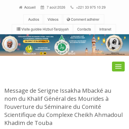
Accueil
7 août 2026
+221 33 975 10 29
Audios
Videos
Comment adhérer
Visite guidée Hizbut-Tarqiyyah
Contacts
Intranet
Toggle
naviga
Message de Serigne Issakha Mbacké au
nom du Khalif Général des Mourides à
l’ouverture du Séminaire du Comité
Scientifique du Complexe Cheikh Ahmadoul
Khadim de Touba