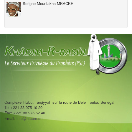
Serigne Mountakha MBACKE
Complexe Hizbut Tarqiyyah sur la route de Belel Touba, Sénégal
Tel +221 33 975 10 29
Fax: +221 33 975 52 40
Email:
info@htcom.sn