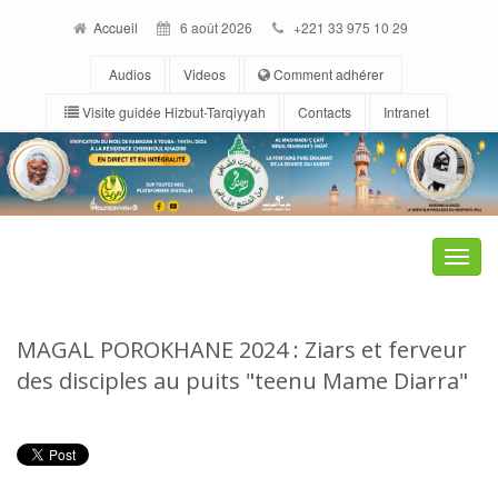
Accueil
6 août 2026
+221 33 975 10 29
Audios
Videos
Comment adhérer
Visite guidée Hizbut-Tarqiyyah
Contacts
Intranet
Toggle
naviga
MAGAL POROKHANE 2024 : Ziars et ferveur
des disciples au puits "teenu Mame Diarra"