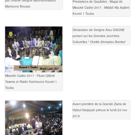
par l’imame Serigne Mouhammadoul
Prestations de Qaçâides : Magal de
Mamoune Bousso
Mbacké Cadior 2017 : Midâdî Wa Aqlâmî
Kourel 1 Touba
Déclaration de Serigne Atou DIAGNE
portant sur les Grandes Journées
Culturelles " Cheikh Ahmadou Bamba"
Mbacké Cadior 2017 : Fâzat Qilâmil
Yawma et Rabbî Karîmoune Kourel 1
Touba
Avant première de la Grande Ziarra de
Hizbut-Tarqiyyah prévue le lundi 23 nov
2015