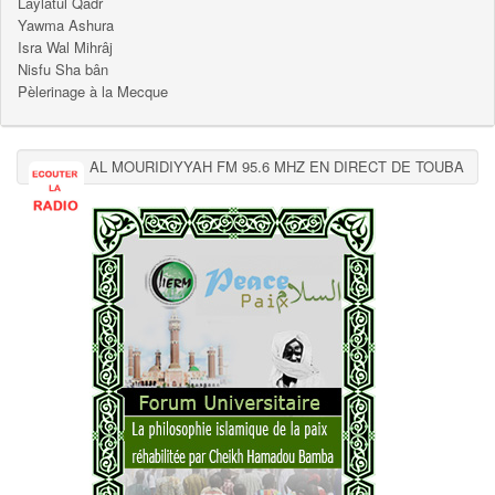
Laylatul Qadr
Yawma Ashura
Isra Wal Mihrâj
Nisfu Sha bân
Pèlerinage à la Mecque
AL MOURIDIYYAH FM 95.6 MHZ EN DIRECT DE TOUBA