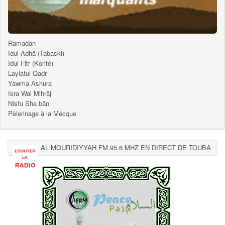
Ramadan
Idul Adhâ (Tabaski)
Idul Fitr (Korité)
Laylatul Qadr
Yawma Ashura
Isra Wal Mihrâj
Nisfu Sha bân
Pèlerinage à la Mecque
AL MOURIDIYYAH FM 95.6 MHZ EN DIRECT DE TOUBA