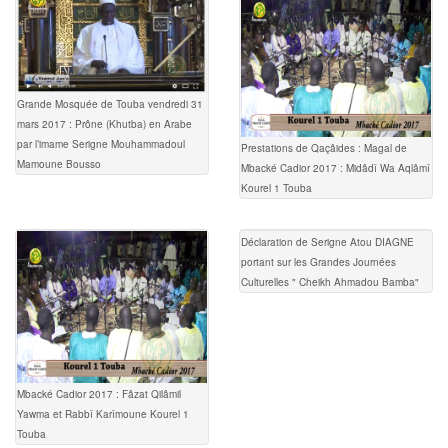
Grande Mosquée de Touba vendredi 31
mars 2017 : Prône (Khutba) en Arabe
par l’imame Serigne Mouhammadoul
Prestations de Qaçâides : Magal de
Mamoune Bousso
Mbacké Cadior 2017 : Midâdî Wa Aqlâmî
Kourel 1 Touba
Déclaration de Serigne Atou DIAGNE
portant sur les Grandes Journées
Culturelles " Cheikh Ahmadou Bamba"
Mbacké Cadior 2017 : Fâzat Qilâmil
Yawma et Rabbî Karîmoune Kourel 1
Touba