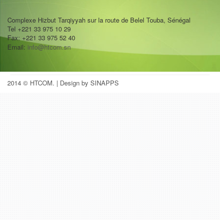
Complexe Hizbut Tarqiyyah sur la route de Belel Touba, Sénégal
Tel +221 33 975 10 29
Fax: +221 33 975 52 40
Email:
info@htcom.sn
2014 © HTCOM.
| Design by SINAPPS