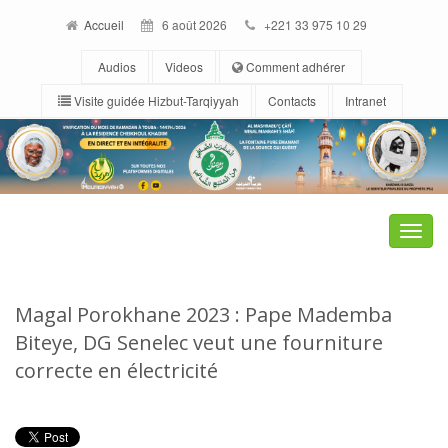
Accueil
6 août 2026
+221 33 975 10 29
Audios
Videos
Comment adhérer
Visite guidée Hizbut-Tarqiyyah
Contacts
Intranet
Toggle
naviga
Magal Porokhane 2023 : Pape Mademba
Biteye, DG Senelec veut une fourniture
correcte en électricité