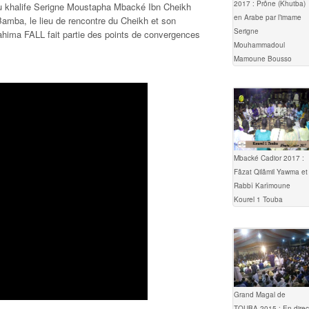
2017 : Prône (Khutba)
 du khalife Serigne Moustapha Mbacké Ibn Cheikh
en Arabe par l’imame
Bamba, le lieu de rencontre du Cheikh et son
Serigne
hima FALL fait partie des points de convergences
Mouhammadoul
Mamoune Bousso
Mbacké Cadior 2017 :
Fâzat Qilâmil Yawma et
Rabbî Karîmoune
Kourel 1 Touba
Grand Magal de
TOUBA 2015 : En direc