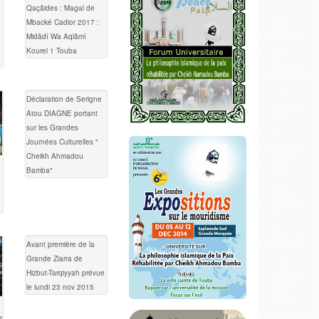
Qaçâides : Magal de
Mbacké Cadior 2017 :
Midâdî Wa Aqlâmî
Kourel 1 Touba
Déclaration de Serigne
Atou DIAGNE portant
sur les Grandes
Journées Culturelles "
Cheikh Ahmadou
Bamba"
Avant première de la
Grande Ziarra de
Hizbut-Tarqiyyah prévue
le lundi 23 nov 2015
t