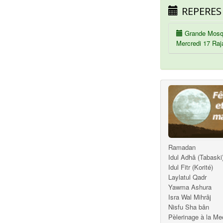
REPERES
Grande Mosq
Mercredi 17 Raj
Ramadan
Idul Adhâ (Tabaski
Idul Fitr (Korité)
Laylatul Qadr
Yawma Ashura
Isra Wal Mihrâj
Nisfu Sha bân
Pèlerinage à la M