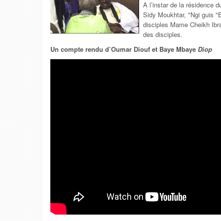
A l’instar de la résidence
Sidy Moukhtar, "Ngi guis "
disciples Mame Cheikh Ibra
des disciples.
Un compte rendu d’Oumar Diouf et Baye Mbaye
Diop