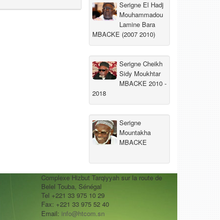
Serigne El Hadj
Mouhammadou
Lamine Bara
MBACKE (2007 2010)
Serigne Cheikh
Sidy Moukhtar
MBACKE 2010 -
2018
Serigne
Mountakha
MBACKE
Complexe Hizbut Tarqiyyah sur la route de
Belel Touba, Sénégal
Tel +221 33 975 10 29
Fax: +221 33 975 52 40
Email:
info@htcom.sn