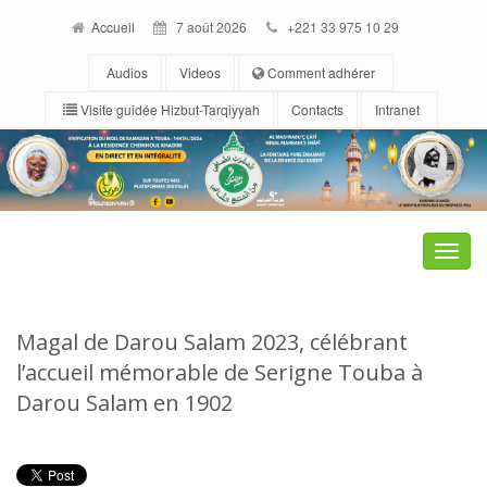
Accueil
7 août 2026
+221 33 975 10 29
Audios
Videos
Comment adhérer
Visite guidée Hizbut-Tarqiyyah
Contacts
Intranet
Toggle
naviga
Magal de Darou Salam 2023, célébrant
l’accueil mémorable de Serigne Touba à
Darou Salam en 1902