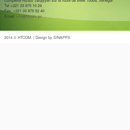
Complexe Hizbut Tarqiyyah sur la route de Belel Touba, Sénégal
Tel +221 33 975 10 29
Fax: +221 33 975 52 40
Email:
info@htcom.sn
2014 © HTCOM.
| Design by SINAPPS