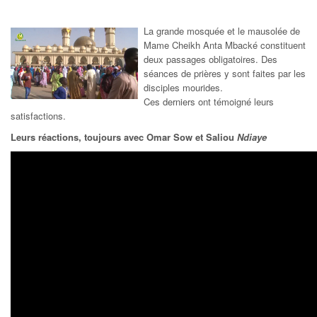
La grande mosquée et le mausolée de
Mame Cheikh Anta Mbacké constituent
deux passages obligatoires. Des
séances de prières y sont faites par les
disciples mourides.
Ces derniers ont témoigné leurs
satisfactions.
Leurs réactions, toujours avec Omar Sow et Saliou
Ndiaye