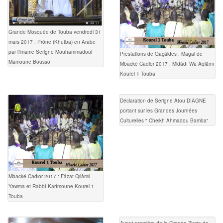
Grande Mosquée de Touba vendredi 31
mars 2017 : Prône (Khutba) en Arabe
par l’imame Serigne Mouhammadoul
Prestations de Qaçâides : Magal de
Mamoune Bousso
Mbacké Cadior 2017 : Midâdî Wa Aqlâmî
Kourel 1 Touba
Déclaration de Serigne Atou DIAGNE
portant sur les Grandes Journées
Culturelles " Cheikh Ahmadou Bamba"
Mbacké Cadior 2017 : Fâzat Qilâmil
Yawma et Rabbî Karîmoune Kourel 1
Touba