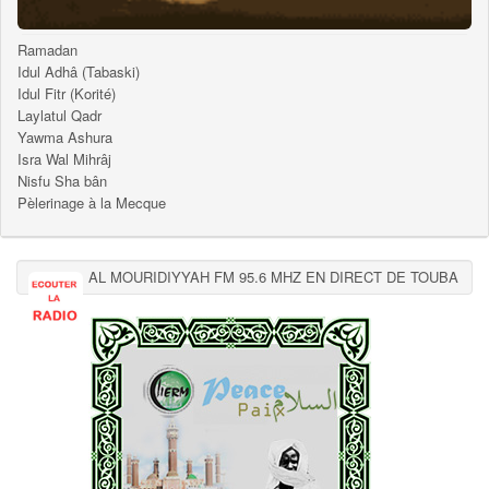
Ramadan
Idul Adhâ (Tabaski)
Idul Fitr (Korité)
Laylatul Qadr
Yawma Ashura
Isra Wal Mihrâj
Nisfu Sha bân
Pèlerinage à la Mecque
AL MOURIDIYYAH FM 95.6 MHZ EN DIRECT DE TOUBA