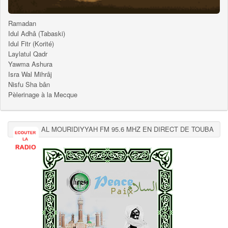
Ramadan
Idul Adhâ (Tabaski)
Idul Fitr (Korité)
Laylatul Qadr
Yawma Ashura
Isra Wal Mihrâj
Nisfu Sha bân
Pèlerinage à la Mecque
AL MOURIDIYYAH FM 95.6 MHZ EN DIRECT DE TOUBA