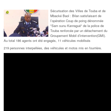
Sécurisation des Villes de Touba et de
Mbacké Baol : Bilan satisfaisant de
l’opération Coup de poing dénommée
"Sam sunu Kanragué" de la police de
Touba renforcée par un détachement du
Groupement Mobil d’intervention(GMI).
Au total 186 agents ont été engagés, 11 véhicules mobilisés
219 personnes interpellées, des véhicules et motos mis en fourrière.