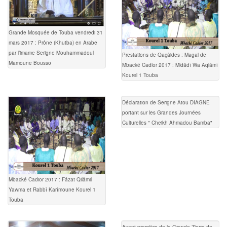
Grande Mosquée de Touba vendredi 31
mars 2017 : Prône (Khutba) en Arabe
par l’imame Serigne Mouhammadoul
Prestations de Qaçâides : Magal de
Mamoune Bousso
Mbacké Cadior 2017 : Midâdî Wa Aqlâmî
Kourel 1 Touba
Déclaration de Serigne Atou DIAGNE
portant sur les Grandes Journées
Culturelles " Cheikh Ahmadou Bamba"
Mbacké Cadior 2017 : Fâzat Qilâmil
Yawma et Rabbî Karîmoune Kourel 1
Touba