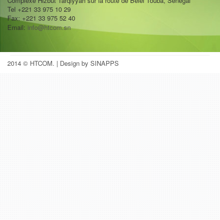
Complexe Hizbut Tarqiyyah sur la route de Belel Touba, Sénégal
Tel +221 33 975 10 29
Fax: +221 33 975 52 40
Email:
info@htcom.sn
2014 © HTCOM.
| Design by SINAPPS