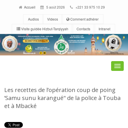
Accueil
5 août 2026
+221 33 975 10 29
Audios
Videos
Comment adhérer
Visite guidée Hizbut-Tarqiyyah
Contacts
Intranet
Toggle
naviga
Les recettes de l’opération coup de poing
’Samu sunu karangué" de la police à Touba
et à Mbacké