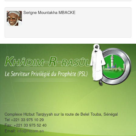
Serigne Mountakha MBACKE
Complexe Hizbut Tarqiyyah sur la route de Belel Touba, Sénégal
Tel +221 33 975 10 29
Fax: +221 33 975 52 40
Email:
info@htcom.sn