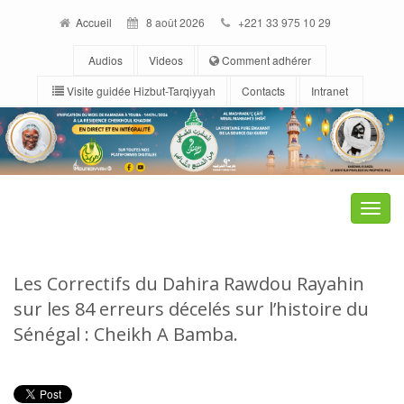
Accueil
8 août 2026
+221 33 975 10 29
Audios
Videos
Comment adhérer
Visite guidée Hizbut-Tarqiyyah
Contacts
Intranet
Toggle
naviga
Les Correctifs du Dahira Rawdou Rayahin
sur les 84 erreurs décelés sur l’histoire du
Sénégal : Cheikh A Bamba.