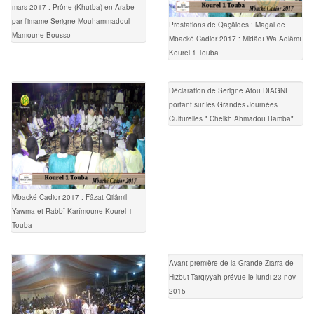
mars 2017 : Prône (Khutba) en Arabe
par l’imame Serigne Mouhammadoul
Prestations de Qaçâides : Magal de
Mamoune Bousso
Mbacké Cadior 2017 : Midâdî Wa Aqlâmî
Kourel 1 Touba
Déclaration de Serigne Atou DIAGNE
portant sur les Grandes Journées
Culturelles " Cheikh Ahmadou Bamba"
Mbacké Cadior 2017 : Fâzat Qilâmil
Yawma et Rabbî Karîmoune Kourel 1
Touba
Avant première de la Grande Ziarra de
Hizbut-Tarqiyyah prévue le lundi 23 nov
2015