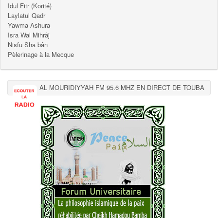
Idul Fitr (Korité)
Laylatul Qadr
Yawma Ashura
Isra Wal Mihrâj
Nisfu Sha bân
Pèlerinage à la Mecque
AL MOURIDIYYAH FM 95.6 MHZ EN DIRECT DE TOUBA