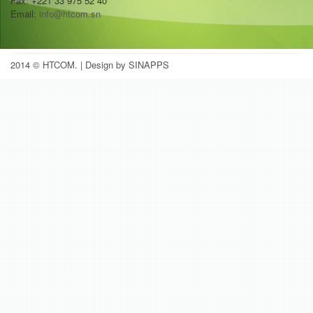
Fax: +221 33 975 52 40
Email:
info@htcom.sn
2014 © HTCOM.
| Design by SINAPPS