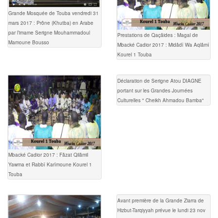
Grande Mosquée de Touba vendredi 31
mars 2017 : Prône (Khutba) en Arabe
par l’imame Serigne Mouhammadoul
Prestations de Qaçâides : Magal de
Mamoune Bousso
Mbacké Cadior 2017 : Midâdî Wa Aqlâmî
Kourel 1 Touba
Déclaration de Serigne Atou DIAGNE
portant sur les Grandes Journées
Culturelles " Cheikh Ahmadou Bamba"
Mbacké Cadior 2017 : Fâzat Qilâmil
Yawma et Rabbî Karîmoune Kourel 1
Touba
Avant première de la Grande Ziarra de
Hizbut-Tarqiyyah prévue le lundi 23 nov