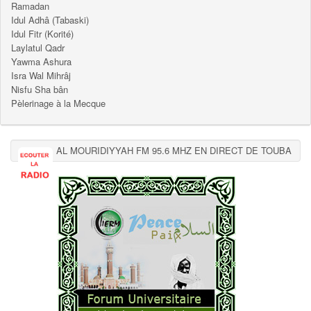
Ramadan
Idul Adhâ (Tabaski)
Idul Fitr (Korité)
Laylatul Qadr
Yawma Ashura
Isra Wal Mihrâj
Nisfu Sha bân
Pèlerinage à la Mecque
AL MOURIDIYYAH FM 95.6 MHZ EN DIRECT DE TOUBA