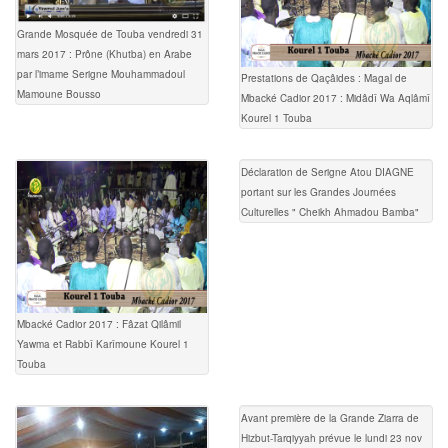
Grande Mosquée de Touba vendredi 31
mars 2017 : Prône (Khutba) en Arabe
par l’imame Serigne Mouhammadoul
Prestations de Qaçâides : Magal de
Mamoune Bousso
Mbacké Cadior 2017 : Midâdî Wa Aqlâmî
Kourel 1 Touba
Déclaration de Serigne Atou DIAGNE
portant sur les Grandes Journées
Culturelles " Cheikh Ahmadou Bamba"
Mbacké Cadior 2017 : Fâzat Qilâmil
Yawma et Rabbî Karîmoune Kourel 1
Touba
Avant première de la Grande Ziarra de
Hizbut-Tarqiyyah prévue le lundi 23 nov