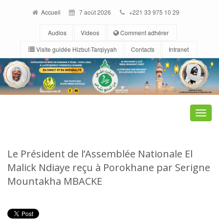
Accueil
7 août 2026
+221 33 975 10 29
Audios
Videos
Comment adhérer
Visite guidée Hizbut-Tarqiyyah
Contacts
Intranet
Toggle
naviga
Le Président de l’Assemblée Nationale El
Malick Ndiaye reçu à Porokhane par Serigne
Mountakha MBACKE