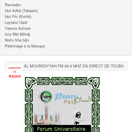
Ramadan
Idul Adhâ (Tabaski)
Idul Fitr (Korité)
Laylatul Qadr
Yawma Ashura
Isra Wal Mihrâj
Nisfu Sha bân
Pèlerinage à la Mecque
AL MOURIDIYYAH FM 95.6 MHZ EN DIRECT DE TOUBA