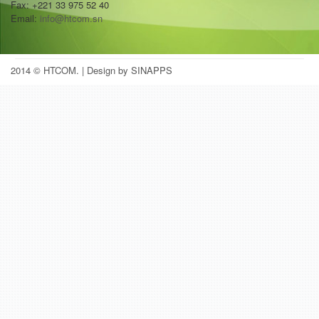
Fax: +221 33 975 52 40
Email:
info@htcom.sn
2014 © HTCOM.
| Design by SINAPPS