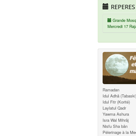
REPERES
Grande Mosq
Mercredi 17 Raj
Ramadan
Idul Adhâ (Tabaski
Idul Fitr (Korité)
Laylatul Qadr
Yawma Ashura
Isra Wal Mihrâj
Nisfu Sha bân
Pèlerinage à la M