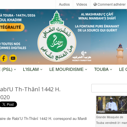
Audios
Videos
Comment adhérer
 (PSL)
L'ISLAM
LE MOURIDISME
TOUBA
LE
Rabi’U Th-Thânî 1442 H.
2020
Grande Mosquée de
naire de Rabi’U Th-Thânî 1442 H. correspond au Mardi
Touba vendredi 31 mar