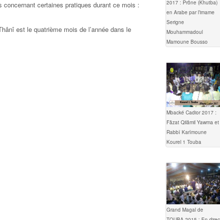
2017 : Prône (Khutba)
concernant certaines pratiques durant ce mois :
en Arabe par l’imame
Serigne
Thânî est le quatrième mois de l’année dans le
Mouhammadoul
Mamoune Bousso
Mbacké Cadior 2017 :
Fâzat Qilâmil Yawma et
Rabbî Karîmoune
Kourel 1 Touba
Grand Magal de
TOUBA 2015 : En direc