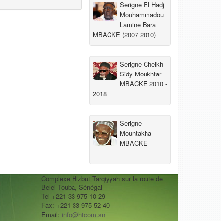
Serigne El Hadj
Mouhammadou
Lamine Bara
MBACKE (2007 2010)
Serigne Cheikh
Sidy Moukhtar
MBACKE 2010 -
2018
Serigne
Mountakha
MBACKE
Complexe Hizbut Tarqiyyah sur la route de
Belel Touba, Sénégal
Tel +221 33 975 10 29
Fax: +221 33 975 52 40
Email:
info@htcom.sn