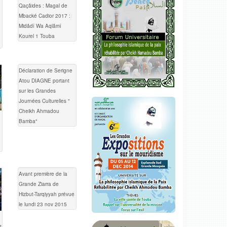
Qaçâides : Magal de
Mbacké Cadior 2017 :
Midâdî Wa Aqlâmî
Kourel 1 Touba
Déclaration de Serigne
Atou DIAGNE portant
sur les Grandes
Journées Culturelles "
Cheikh Ahmadou
Bamba"
Avant première de la
Grande Ziarra de
Hizbut-Tarqiyyah prévue
le lundi 23 nov 2015
t