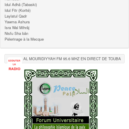
Idul Adhâ (Tabaski)
Idul Fitr (Korité)
Laylatul Qadr
Yawma Ashura
Isra Wal Mihrâj
Nisfu Sha bân
Pèlerinage à la Mecque
AL MOURIDIYYAH FM 95.6 MHZ EN DIRECT DE TOUBA