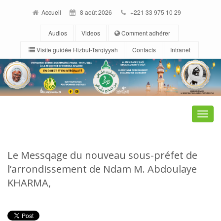
Accueil
8 août 2026
+221 33 975 10 29
Audios
Videos
Comment adhérer
Visite guidée Hizbut-Tarqiyyah
Contacts
Intranet
Toggle
naviga
Le Messqage du nouveau sous-préfet de
l’arrondissement de Ndam M. Abdoulaye
KHARMA,