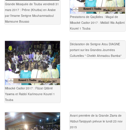
Grande Mosquée de Touba vendredi 31
mars 2017 : Prône (Khutba) en Arabe
par l’imame Serigne Mouhammadoul
Prestations de Qaçâides : Magal de
Mamoune Bousso
Mbacké Cadior 2017 : Midâdî Wa Aqlâmî
Kourel 1 Touba
Déclaration de Serigne Atou DIAGNE
portant sur les Grandes Journées
Culturelles " Cheikh Ahmadou Bamba"
Mbacké Cadior 2017 : Fâzat Qilâmil
Yawma et Rabbî Karîmoune Kourel 1
Touba
Avant première de la Grande Ziarra de
Hizbut-Tarqiyyah prévue le lundi 23 nov
2015