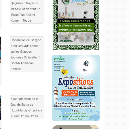
Qaçâides : Magal de
Mbacké Cadior 2017 :
Midâdî Wa Aqlâmî
Kourel 1 Touba
Déclaration de Serigne
Atou DIAGNE portant
sur les Grandes
Journées Culturelles "
Cheikh Ahmadou
Bamba"
Avant première de la
Grande Ziarra de
Hizbut-Tarqiyyah prévue
le lundi 23 nov 2015
t