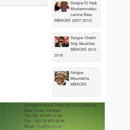
Serigne El Hadj
Mouhammadou
Lamine Bara
MBACKE (2007 2010)
Serigne Cheikh
Sidy Moukhtar
MBACKE 2010 -
2018
Serigne
Mountakha
MBACKE
Complexe Hizbut Tarqiyyah sur la route de
Belel Touba, Sénégal
Tel +221 33 975 10 29
Fax: +221 33 975 52 40
Email:
info@htcom.sn