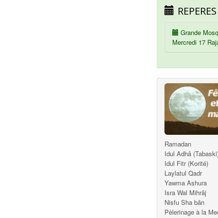
REPERES
Grande Mosq
Mercredi 17 Raj
Ramadan
Idul Adhâ (Tabaski
Idul Fitr (Korité)
Laylatul Qadr
Yawma Ashura
Isra Wal Mihrâj
Nisfu Sha bân
Pèlerinage à la M