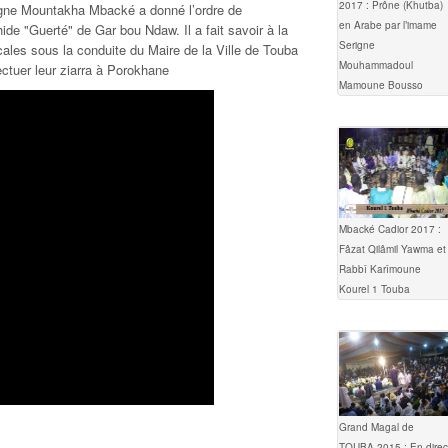
2017 : Prône (Khutba)
gne Mountakha Mbacké a donné l’ordre de
en Arabe par l’imame
ide "Guerté" de Gar bou Ndaw. Il a fait savoir à la
Serigne
cales sous la conduite du Maire de la Ville de Touba
Mouhammadoul
tuer leur ziarra à Porokhane
Mamoune Bousso
Mbacké Cadior 2017 :
Fâzat Qilâmil Yawma et
Rabbî Karîmoune
Kourel 1 Touba
Grand Magal de
TOUBA 2015 : En direc