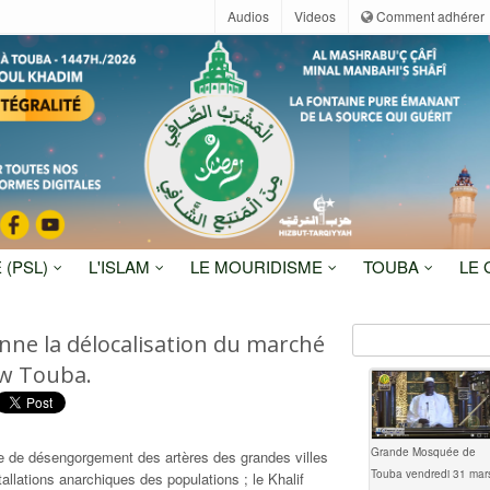
Audios
Videos
Comment adhérer
 (PSL)
L'ISLAM
LE MOURIDISME
TOUBA
LE
nne la délocalisation du marché
aw Touba.
Grande Mosquée de
e de désengorgement des artères des grandes villes
Touba vendredi 31 mar
allations anarchiques des populations ; le Khalif