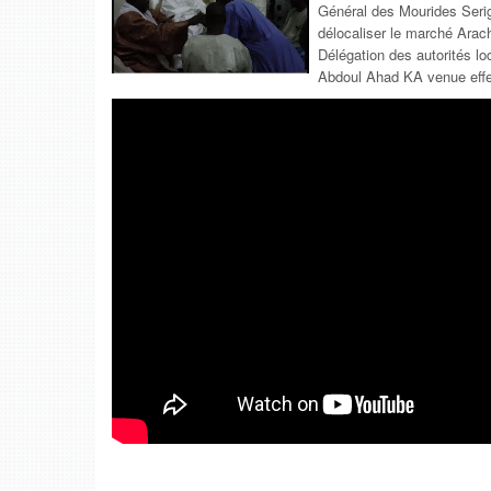
Général des Mourides Seri
délocaliser le marché Arach
Délégation des autorités lo
Abdoul Ahad KA venue effec