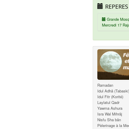
REPERES
Grande Mosq
Mercredi 17 Raj
Ramadan
Idul Adhâ (Tabaski
Idul Fitr (Korité)
Laylatul Qadr
Yawma Ashura
Isra Wal Mihrâj
Nisfu Sha bân
Pèlerinage à la M