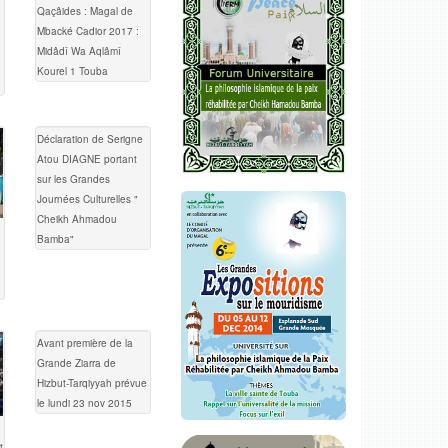
Qaçâides : Magal de
Mbacké Cadior 2017 :
Midâdî Wa Aqlâmî
Kourel 1 Touba
Déclaration de Serigne
Atou DIAGNE portant
sur les Grandes
Journées Culturelles "
Cheikh Ahmadou
Bamba"
Avant première de la
Grande Ziarra de
Hizbut-Tarqiyyah prévue
le lundi 23 nov 2015
t