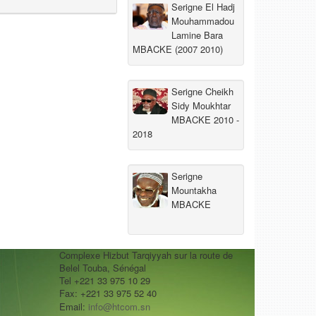
Serigne El Hadj
Mouhammadou
Lamine Bara
MBACKE (2007 2010)
Serigne Cheikh
Sidy Moukhtar
MBACKE 2010 -
2018
Serigne
Mountakha
MBACKE
Complexe Hizbut Tarqiyyah sur la route de
Belel Touba, Sénégal
Tel +221 33 975 10 29
Fax: +221 33 975 52 40
Email:
info@htcom.sn