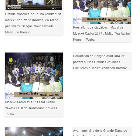
Grande Mosquée de Touba vendredi 31
mars 2017 : Prône (Khutba) en Arabe
par l’imame Serigne Mouhammadoul
Prestations de Qaçâides : Magal de
Mamoune Bousso
Mbacké Cadior 2017 : Midâdî Wa Aqlâmî
Kourel 1 Touba
Déclaration de Serigne Atou DIAGNE
portant sur les Grandes Journées
Culturelles " Cheikh Ahmadou Bamba"
Mbacké Cadior 2017 : Fâzat Qilâmil
Yawma et Rabbî Karîmoune Kourel 1
Touba
Avant première de la Grande Ziarra de