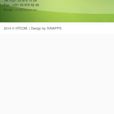
Tel +221 33 975 10 29
Fax: +221 33 975 52 40
Email:
info@htcom.sn
2014 © HTCOM.
| Design by SINAPPS