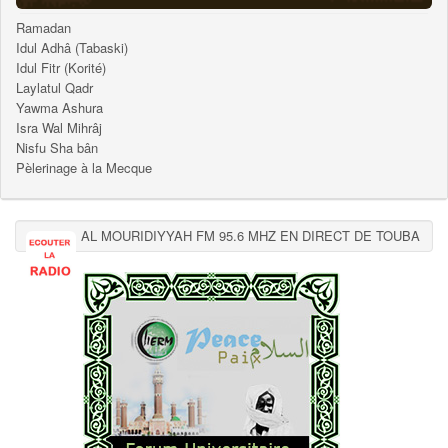
Ramadan
Idul Adhâ (Tabaski)
Idul Fitr (Korité)
Laylatul Qadr
Yawma Ashura
Isra Wal Mihrâj
Nisfu Sha bân
Pèlerinage à la Mecque
AL MOURIDIYYAH FM 95.6 MHZ EN DIRECT DE TOUBA