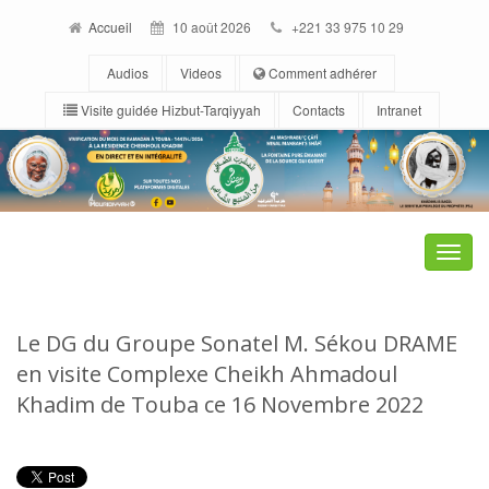
Accueil
10 août 2026
+221 33 975 10 29
Audios
Videos
Comment adhérer
Visite guidée Hizbut-Tarqiyyah
Contacts
Intranet
Toggle
naviga
Le DG du Groupe Sonatel M. Sékou DRAME
en visite Complexe Cheikh Ahmadoul
Khadim de Touba ce 16 Novembre 2022