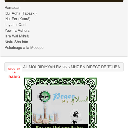
Ramadan
Idul Adhâ (Tabaski)
Idul Fitr (Korité)
Laylatul Qadr
Yawma Ashura
Isra Wal Mihrâj
Nisfu Sha bân
Pèlerinage à la Mecque
AL MOURIDIYYAH FM 95.6 MHZ EN DIRECT DE TOUBA