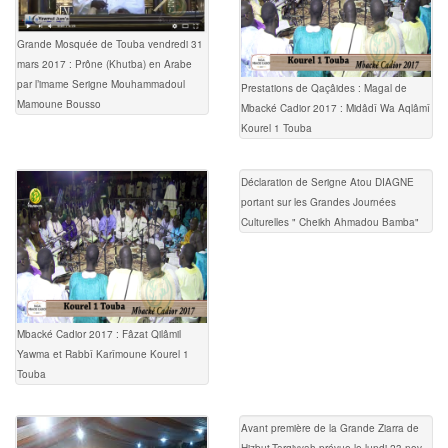
Grande Mosquée de Touba vendredi 31
mars 2017 : Prône (Khutba) en Arabe
par l’imame Serigne Mouhammadoul
Prestations de Qaçâides : Magal de
Mamoune Bousso
Mbacké Cadior 2017 : Midâdî Wa Aqlâmî
Kourel 1 Touba
Déclaration de Serigne Atou DIAGNE
portant sur les Grandes Journées
Culturelles " Cheikh Ahmadou Bamba"
Mbacké Cadior 2017 : Fâzat Qilâmil
Yawma et Rabbî Karîmoune Kourel 1
Touba
Avant première de la Grande Ziarra de