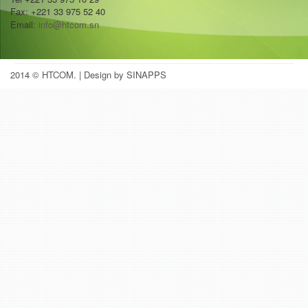
Fax: +221 33 975 52 40
Email:
info@htcom.sn
2014 © HTCOM.
| Design by SINAPPS