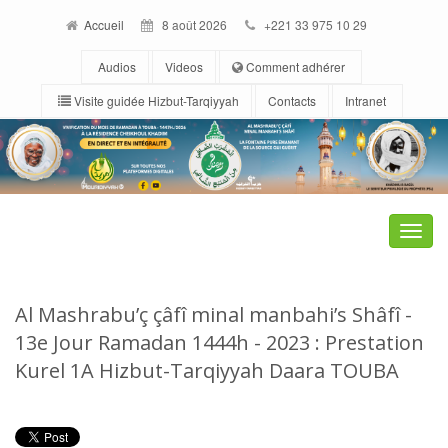
Accueil
8 août 2026
+221 33 975 10 29
Audios
Videos
Comment adhérer
Visite guidée Hizbut-Tarqiyyah
Contacts
Intranet
Toggle
naviga
Al Mashrabu’ç çâfî minal manbahi’s Shâfî -
13e Jour Ramadan 1444h - 2023 : Prestation
Kurel 1A Hizbut-Tarqiyyah Daara TOUBA