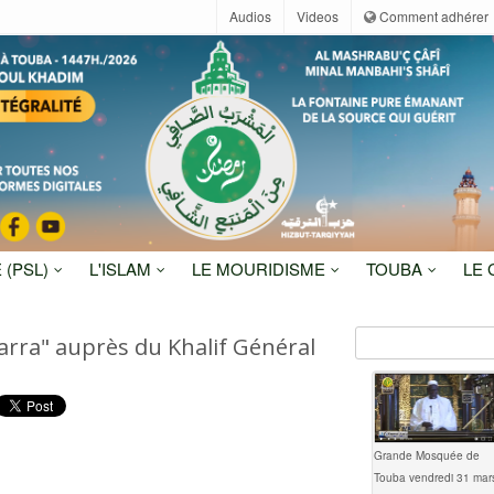
Audios
Videos
Comment adhérer
 (PSL)
L'ISLAM
LE MOURIDISME
TOUBA
LE
iarra" auprès du Khalif Général
Grande Mosquée de
Touba vendredi 31 mar