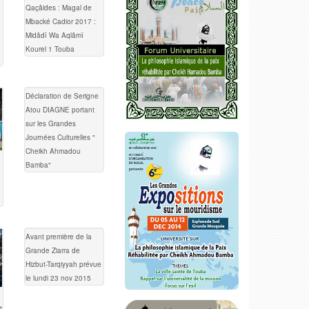
Qaçâides : Magal de
Mbacké Cadior 2017 :
Midâdî Wa Aqlâmî
Kourel 1 Touba
Déclaration de Serigne
Atou DIAGNE portant
sur les Grandes
Journées Culturelles "
Cheikh Ahmadou
Bamba"
Avant première de la
Grande Ziarra de
Hizbut-Tarqiyyah prévue
le lundi 23 nov 2015
t