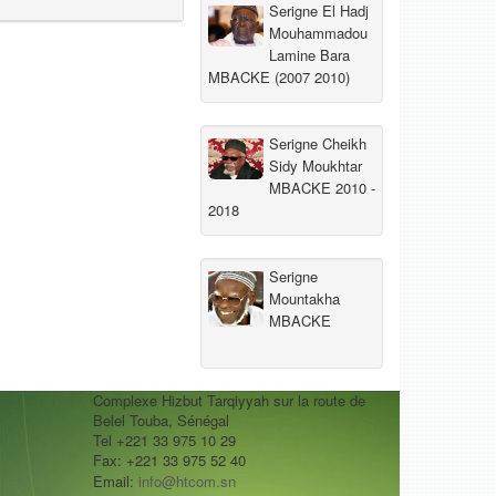
Serigne El Hadj
Mouhammadou
Lamine Bara
MBACKE (2007 2010)
Serigne Cheikh
Sidy Moukhtar
MBACKE 2010 -
2018
Serigne
Mountakha
MBACKE
Complexe Hizbut Tarqiyyah sur la route de
Belel Touba, Sénégal
Tel +221 33 975 10 29
Fax: +221 33 975 52 40
Email:
info@htcom.sn