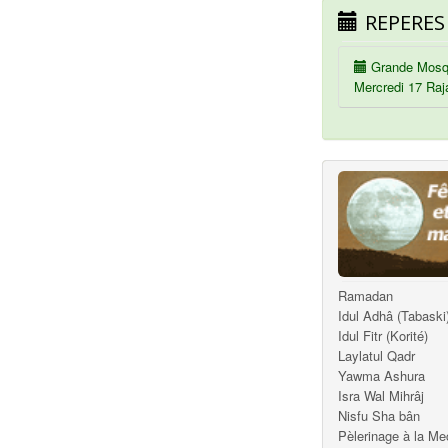
REPERES
Grande Mosq
Mercredi 17 Raj
Ramadan
Idul Adhâ (Tabaski
Idul Fitr (Korité)
Laylatul Qadr
Yawma Ashura
Isra Wal Mihrâj
Nisfu Sha bân
Pèlerinage à la M