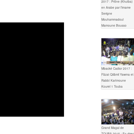
2017 : Prône (Khutba)
en Arabe par l’imame
Serigne
Mouhammadoul
Mamoune Bousso
Mbacké Cadior 2017 :
Fâzat Qilâmil Yawma et
Rabbî Karîmoune
Kourel 1 Touba
Grand Magal de
TOUBA 2015 : En direc