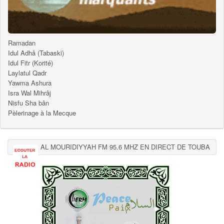
Ramadan
Idul Adhâ (Tabaski)
Idul Fitr (Korité)
Laylatul Qadr
Yawma Ashura
Isra Wal Mihrâj
Nisfu Sha bân
Pèlerinage à la Mecque
AL MOURIDIYYAH FM 95.6 MHZ EN DIRECT DE TOUBA