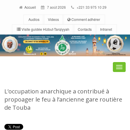
Accueil
7 août 2026
+221 33 975 10 29
Audios
Videos
Comment adhérer
Visite guidée Hizbut-Tarqiyyah
Contacts
Intranet
Toggle
naviga
L’occupation anarchique a contribué à
propoager le feu à l’ancienne gare routière
de Touba