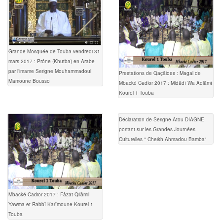
Grande Mosquée de Touba vendredi 31
mars 2017 : Prône (Khutba) en Arabe
par l’imame Serigne Mouhammadoul
Prestations de Qaçâides : Magal de
Mamoune Bousso
Mbacké Cadior 2017 : Midâdî Wa Aqlâmî
Kourel 1 Touba
Déclaration de Serigne Atou DIAGNE
portant sur les Grandes Journées
Culturelles " Cheikh Ahmadou Bamba"
Mbacké Cadior 2017 : Fâzat Qilâmil
Yawma et Rabbî Karîmoune Kourel 1
Touba