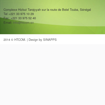
Complexe Hizbut Tarqiyyah sur la route de Belel Touba, Sénégal
Tel +221 33 975 10 29
Fax: +221 33 975 52 40
Email:
info@htcom.sn
2014 © HTCOM.
| Design by SINAPPS