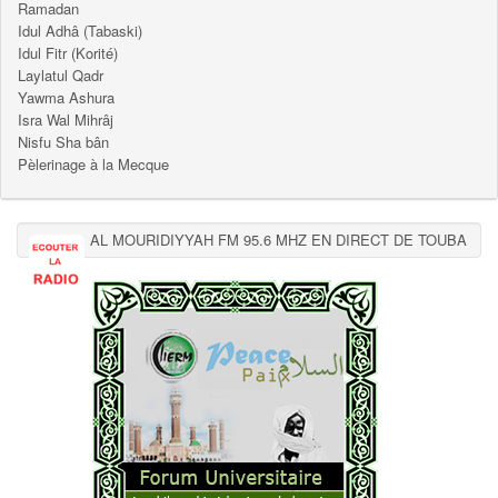
Ramadan
Idul Adhâ (Tabaski)
Idul Fitr (Korité)
Laylatul Qadr
Yawma Ashura
Isra Wal Mihrâj
Nisfu Sha bân
Pèlerinage à la Mecque
AL MOURIDIYYAH FM 95.6 MHZ EN DIRECT DE TOUBA