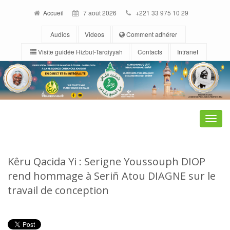
Accueil
7 août 2026
+221 33 975 10 29
Audios
Videos
Comment adhérer
Visite guidée Hizbut-Tarqiyyah
Contacts
Intranet
Toggle
naviga
Kêru Qacida Yi : Serigne Youssouph DIOP
rend hommage à Seriñ Atou DIAGNE sur le
travail de conception