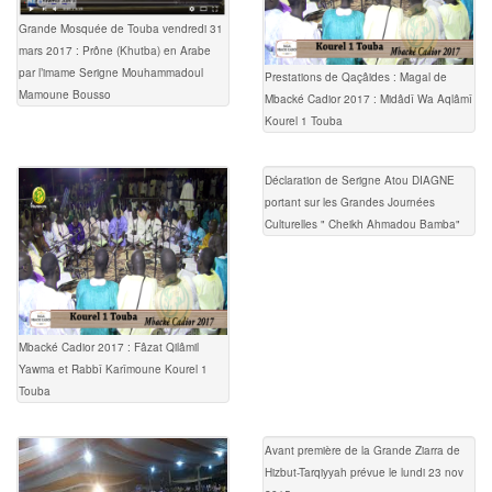
Grande Mosquée de Touba vendredi 31
mars 2017 : Prône (Khutba) en Arabe
par l’imame Serigne Mouhammadoul
Prestations de Qaçâides : Magal de
Mamoune Bousso
Mbacké Cadior 2017 : Midâdî Wa Aqlâmî
Kourel 1 Touba
Déclaration de Serigne Atou DIAGNE
portant sur les Grandes Journées
Culturelles " Cheikh Ahmadou Bamba"
Mbacké Cadior 2017 : Fâzat Qilâmil
Yawma et Rabbî Karîmoune Kourel 1
Touba
Avant première de la Grande Ziarra de
Hizbut-Tarqiyyah prévue le lundi 23 nov