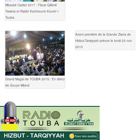
Mbacké Cadior 2017 : Fâzat Qilâmil
Yawma et Rabbî Karîmoune Kourel 1
Touba
Avant première de la Grande Ziarra de
Hizbut-Tarqiyyah prévue le lundi 23 nov
2015
Grand Magal de TOUBA 2015 : En direct
de Gouye Mbind