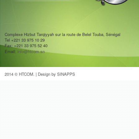
Complexe Hizbut Tarqiyyah sur la route de Belel Touba, Sénégal
Tel +221 33 975 10 29
Fax: +221 33 975 52 40
Email:
info@htcom.sn
2014 © HTCOM.
| Design by SINAPPS