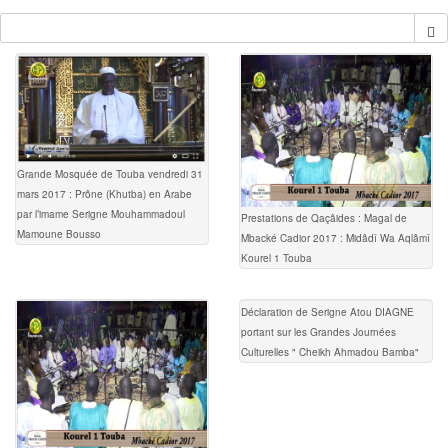
Grande Mosquée de Touba vendredi 31
mars 2017 : Prône (Khutba) en Arabe
par l’imame Serigne Mouhammadoul
Prestations de Qaçâides : Magal de
Mamoune Bousso
Mbacké Cadior 2017 : Midâdî Wa Aqlâmî
Kourel 1 Touba
Déclaration de Serigne Atou DIAGNE
portant sur les Grandes Journées
Culturelles " Cheikh Ahmadou Bamba"