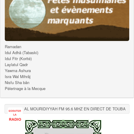
Ramadan
Idul Adhâ (Tabaski)
Idul Fitr (Korité)
Laylatul Qadr
Yawma Ashura
Isra Wal Mihrâj
Nisfu Sha bân
Pèlerinage à la Mecque
AL MOURIDIYYAH FM 95.6 MHZ EN DIRECT DE TOUBA