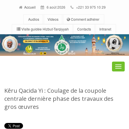
Accueil
6 août 2026
+221 33 975 10 29
Audios
Videos
Comment adhérer
Visite guidée Hizbut-Tarqiyyah
Contacts
Intranet
Toggle
naviga
Kêru Qacida Yi : Coulage de la coupole
centrale dernière phase des travaux des
gros œuvres