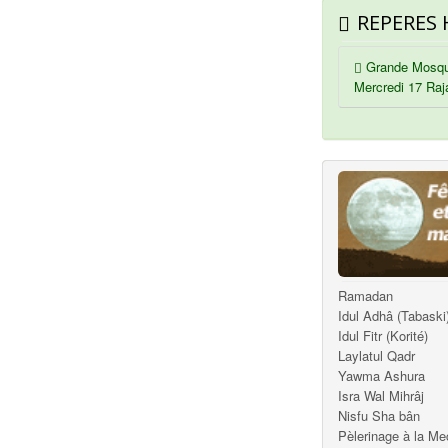
REPERES 
Grande Mosqu
Mercredi 17 Raj
Ramadan
Idul Adhâ (Tabaski
Idul Fitr (Korité)
Laylatul Qadr
Yawma Ashura
Isra Wal Mihrâj
Nisfu Sha bân
Pèlerinage à la M