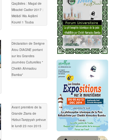
Qaçâides : Magal de
Mbacké Cadior 2017 :
Midâdî Wa Aqlâmî
Kourel 1 Touba
Déclaration de Serigne
Atou DIAGNE portant
sur les Grandes
Journées Culturelles "
Cheikh Ahmadou
Bamba"
Avant première de la
Grande Ziarra de
Hizbut-Tarqiyyah prévue
le lundi 23 nov 2015
t