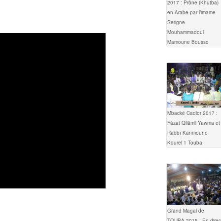
2017 : Prône (Khutba)
en Arabe par l’imame
Serigne
Mouhammadoul
Mamoune Bousso
Mbacké Cadior 2017 :
Fâzat Qilâmil Yawma et
Rabbî Karîmoune
Kourel 1 Touba
Grand Magal de
TOUBA 2015 : En direc