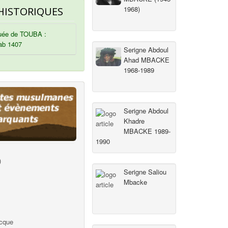
1968)
HISTORIQUES
ée de TOUBA :
ab 1407
Serigne Abdoul
Ahad MBACKE
1968-1989
Serigne Abdoul
Khadre
MBACKE 1989-
1990
)
Serigne Saliou
Mbacke
ecque