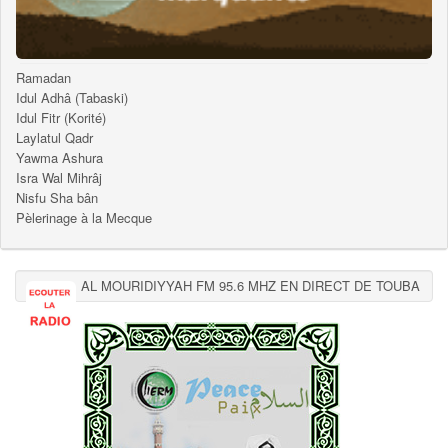
Ramadan
Idul Adhâ (Tabaski)
Idul Fitr (Korité)
Laylatul Qadr
Yawma Ashura
Isra Wal Mihrâj
Nisfu Sha bân
Pèlerinage à la Mecque
AL MOURIDIYYAH FM 95.6 MHZ EN DIRECT DE TOUBA