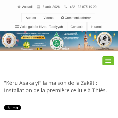
Accueil
8 août 2026
+221 33 975 10 29
Audios
Videos
Comment adhérer
Visite guidée Hizbut-Tarqiyyah
Contacts
Intranet
Toggle
naviga
"Këru Asaka yi" la maison de la Zakât :
Installation de la première cellule à Thiès.