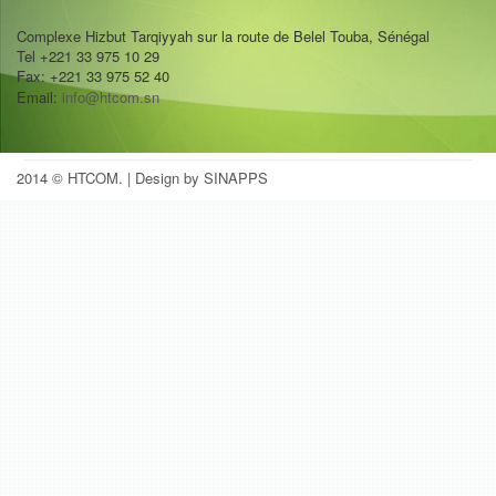
Complexe Hizbut Tarqiyyah sur la route de Belel Touba, Sénégal
Tel +221 33 975 10 29
Fax: +221 33 975 52 40
Email:
info@htcom.sn
2014 © HTCOM.
| Design by SINAPPS