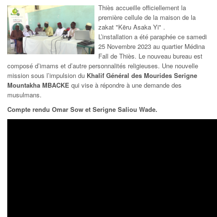
Thiès accueille officiellement la
première cellule de la maison de la
zakat "Këru Asaka Yi" .
L’installation a été paraphée ce samedi
25 Novembre 2023 au quartier Médina
Fall de Thiès. Le nouveau bureau est
composé d’imams et d’autre personnalités religieuses. Une nouvelle
mission sous l’impulsion du
Khalif Général des Mourides Serigne
Mountakha MBACKE
qui vise à répondre à une demande des
musulmans.
Compte rendu Omar Sow et Serigne Saliou Wade.