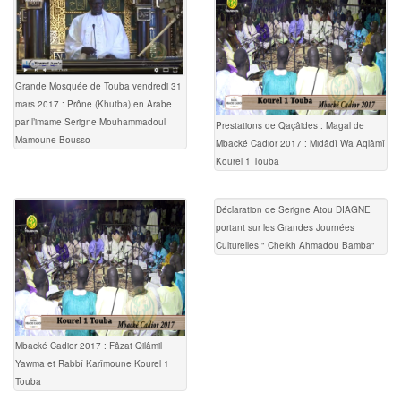
Grande Mosquée de Touba vendredi 31
mars 2017 : Prône (Khutba) en Arabe
par l’imame Serigne Mouhammadoul
Prestations de Qaçâides : Magal de
Mamoune Bousso
Mbacké Cadior 2017 : Midâdî Wa Aqlâmî
Kourel 1 Touba
Déclaration de Serigne Atou DIAGNE
portant sur les Grandes Journées
Culturelles " Cheikh Ahmadou Bamba"
Mbacké Cadior 2017 : Fâzat Qilâmil
Yawma et Rabbî Karîmoune Kourel 1
Touba