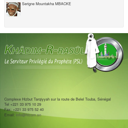
Serigne Mountakha MBACKE
Complexe Hizbut Tarqiyyah sur la route de Belel Touba, Sénégal
Tel +221 33 975 10 29
Fax: +221 33 975 52 40
Email:
info@htcom.sn