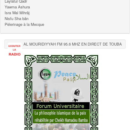
Laylatul Qadr
Yawma Ashura
Isra Wal Mihrâj
Nisfu Sha bân
Pèlerinage à la Mecque
AL MOURIDIYYAH FM 95.6 MHZ EN DIRECT DE TOUBA