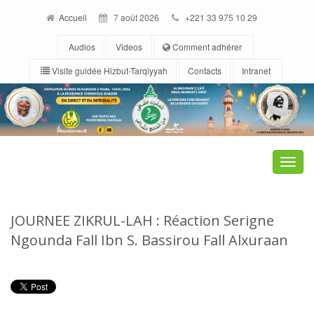
Accueil
7 août 2026
+221 33 975 10 29
Audios
Videos
Comment adhérer
Visite guidée Hizbut-Tarqiyyah
Contacts
Intranet
Toggle
naviga
JOURNEE ZIKRUL-LAH : Réaction Serigne
Ngounda Fall Ibn S. Bassirou Fall Alxuraan