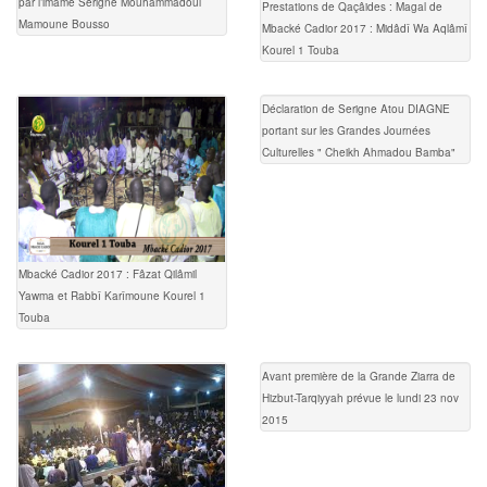
par l’imame Serigne Mouhammadoul
Prestations de Qaçâides : Magal de
Mamoune Bousso
Mbacké Cadior 2017 : Midâdî Wa Aqlâmî
Kourel 1 Touba
Déclaration de Serigne Atou DIAGNE
portant sur les Grandes Journées
Culturelles " Cheikh Ahmadou Bamba"
Mbacké Cadior 2017 : Fâzat Qilâmil
Yawma et Rabbî Karîmoune Kourel 1
Touba
Avant première de la Grande Ziarra de
Hizbut-Tarqiyyah prévue le lundi 23 nov
2015