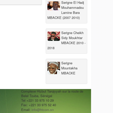
Serigne El Hadj
Mouhammadou
Lamine Bara
MBACKE (2007 2010)
Serigne Cheikh
Sidy Moukhtar
MBACKE 2010 -
2018
Serigne
Mountakha
MBACKE
Complexe Hizbut Tarqiyyah sur la route de
Belel Touba, Sénégal
Tel +221 33 975 10 29
Fax: +221 33 975 52 40
Email:
info@htcom.sn