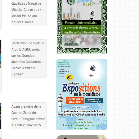
Qaçâides : Magal de
Mbacké Cadior 2017 :
Midâdî Wa Aqlâmî
Kourel 1 Touba
Déclaration de Serigne
Atou DIAGNE portant
sur les Grandes
Journées Culturelles "
Cheikh Ahmadou
Bamba"
Avant première de la
Grande Ziarra de
Hizbut-Tarqiyyah prévue
le lundi 23 nov 2015
t