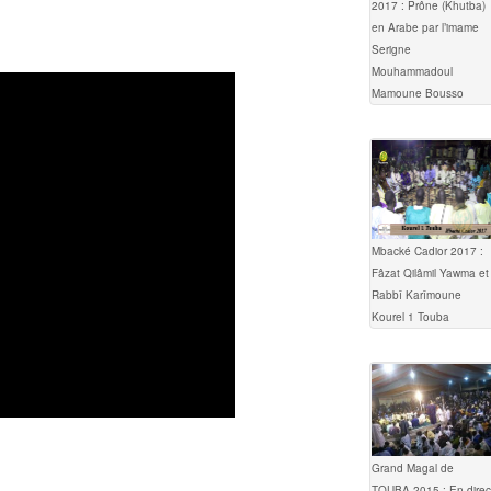
2017 : Prône (Khutba)
en Arabe par l’imame
Serigne
Mouhammadoul
Mamoune Bousso
Mbacké Cadior 2017 :
Fâzat Qilâmil Yawma et
Rabbî Karîmoune
Kourel 1 Touba
Grand Magal de
TOUBA 2015 : En direc