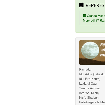
REPERES
Grande Mosq
Mercredi 17 Raj
Ramadan
Idul Adhâ (Tabaski
Idul Fitr (Korité)
Laylatul Qadr
Yawma Ashura
Isra Wal Mihrâj
Nisfu Sha bân
Pèlerinage à la M