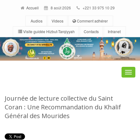
Accueil
8 août 2026
+221 33 975 10 29
Audios
Videos
Comment adhérer
Visite guidée Hizbut-Tarqiyyah
Contacts
Intranet
Toggle
naviga
Journée de lecture collective du Saint
Coran : Une Recommandation du Khalif
Général des Mourides