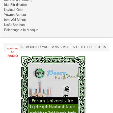
Idul Fitr (Korité)
Laylatul Qadr
Yawma Ashura
Isra Wal Mihrâj
Nisfu Sha bân
Pèlerinage à la Mecque
AL MOURIDIYYAH FM 95.6 MHZ EN DIRECT DE TOUBA