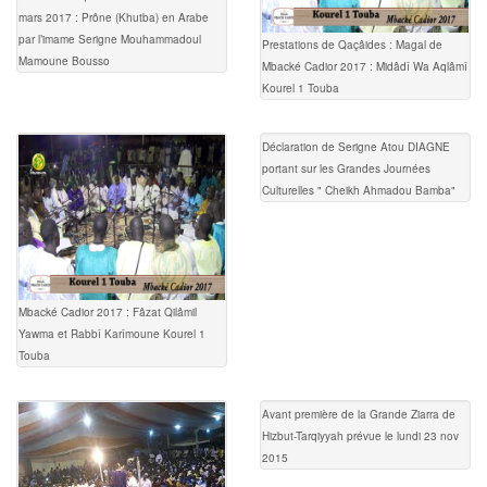
mars 2017 : Prône (Khutba) en Arabe
par l’imame Serigne Mouhammadoul
Prestations de Qaçâides : Magal de
Mamoune Bousso
Mbacké Cadior 2017 : Midâdî Wa Aqlâmî
Kourel 1 Touba
Déclaration de Serigne Atou DIAGNE
portant sur les Grandes Journées
Culturelles " Cheikh Ahmadou Bamba"
Mbacké Cadior 2017 : Fâzat Qilâmil
Yawma et Rabbî Karîmoune Kourel 1
Touba
Avant première de la Grande Ziarra de
Hizbut-Tarqiyyah prévue le lundi 23 nov
2015