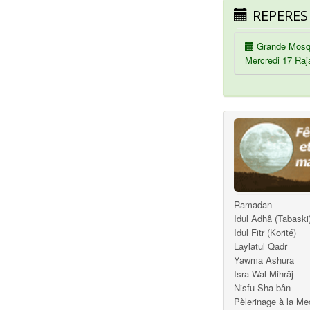
REPERES
Grande Mosq
Mercredi 17 Raj
Ramadan
Idul Adhâ (Tabaski
Idul Fitr (Korité)
Laylatul Qadr
Yawma Ashura
Isra Wal Mihrâj
Nisfu Sha bân
Pèlerinage à la M