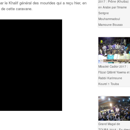
2017 : Prône (Khutba)
r le Khalif général des mourides qui a reçu hier, en
en Arabe par l’imame
 de cette caravane.
Serigne
Mouhammadoul
Mamoune Bousso
Mbacké Cadior 2017 :
Fâzat Qilâmil Yawma et
Rabbî Karîmoune
Kourel 1 Touba
Grand Magal de
TOUBA 2015 : En direc