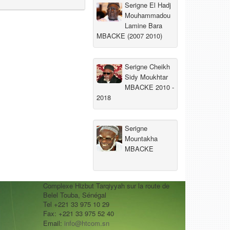
Serigne El Hadj
Mouhammadou
Lamine Bara
MBACKE (2007 2010)
Serigne Cheikh
Sidy Moukhtar
MBACKE 2010 -
2018
Serigne
Mountakha
MBACKE
Complexe Hizbut Tarqiyyah sur la route de
Belel Touba, Sénégal
Tel +221 33 975 10 29
Fax: +221 33 975 52 40
Email:
info@htcom.sn