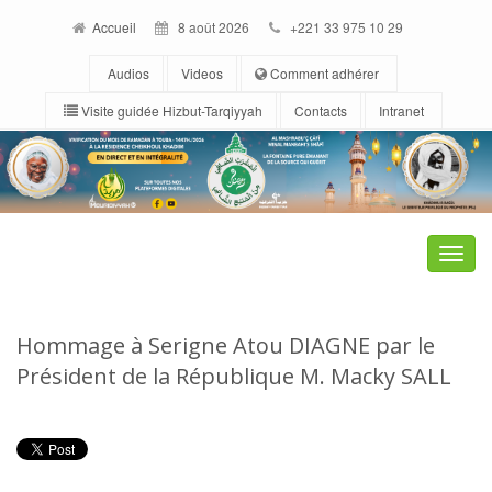
Accueil
8 août 2026
+221 33 975 10 29
Audios
Videos
Comment adhérer
Visite guidée Hizbut-Tarqiyyah
Contacts
Intranet
Toggle
naviga
Hommage à Serigne Atou DIAGNE par le
Président de la République M. Macky SALL