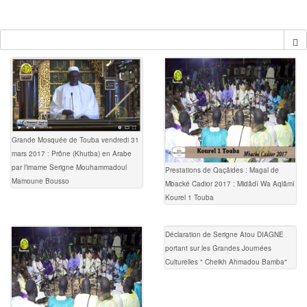
Grande Mosquée de Touba vendredi 31
mars 2017 : Prône (Khutba) en Arabe
par l’imame Serigne Mouhammadoul
Prestations de Qaçâides : Magal de
Mamoune Bousso
Mbacké Cadior 2017 : Midâdî Wa Aqlâmî
Kourel 1 Touba
Déclaration de Serigne Atou DIAGNE
portant sur les Grandes Journées
Culturelles " Cheikh Ahmadou Bamba"