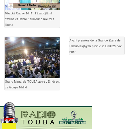
Mbacké Cadior 2017 : Fâzat Qilâmil
Yawma et Rabbî Karîmoune Kourel 1
Touba
Avant première de la Grande Ziarra de
Hizbut-Tarqiyyah prévue le lundi 23 nov
2015
Grand Magal de TOUBA 2015 : En direct
de Gouye Mbind