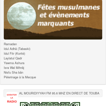
Ramadan
Idul Adhâ (Tabaski)
Idul Fitr (Korité)
Laylatul Qadr
Yawma Ashura
Isra Wal Mihrâj
Nisfu Sha bân
Pèlerinage à la Mecque
AL MOURIDIYYAH FM 95.6 MHZ EN DIRECT DE TOUBA