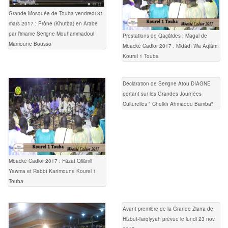
Grande Mosquée de Touba vendredi 31
mars 2017 : Prône (Khutba) en Arabe
par l’imame Serigne Mouhammadoul
Prestations de Qaçâides : Magal de
Mamoune Bousso
Mbacké Cadior 2017 : Midâdî Wa Aqlâmî
Kourel 1 Touba
Déclaration de Serigne Atou DIAGNE
portant sur les Grandes Journées
Culturelles " Cheikh Ahmadou Bamba"
Mbacké Cadior 2017 : Fâzat Qilâmil
Yawma et Rabbî Karîmoune Kourel 1
Touba
Avant première de la Grande Ziarra de
Hizbut-Tarqiyyah prévue le lundi 23 nov