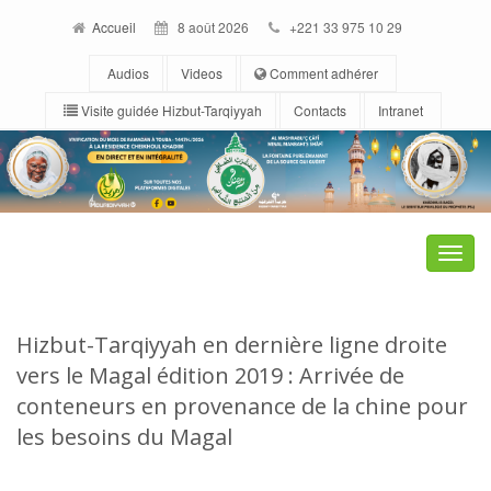
Accueil
8 août 2026
+221 33 975 10 29
Audios
Videos
Comment adhérer
Visite guidée Hizbut-Tarqiyyah
Contacts
Intranet
Toggle
naviga
Hizbut-Tarqiyyah en dernière ligne droite
vers le Magal édition 2019 : Arrivée de
conteneurs en provenance de la chine pour
les besoins du Magal