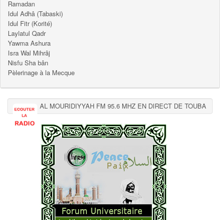
Ramadan
Idul Adhâ (Tabaski)
Idul Fitr (Korité)
Laylatul Qadr
Yawma Ashura
Isra Wal Mihrâj
Nisfu Sha bân
Pèlerinage à la Mecque
AL MOURIDIYYAH FM 95.6 MHZ EN DIRECT DE TOUBA