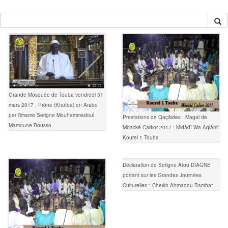
Grande Mosquée de Touba vendredi 31
mars 2017 : Prône (Khutba) en Arabe
par l’imame Serigne Mouhammadoul
Prestations de Qaçâides : Magal de
Mamoune Bousso
Mbacké Cadior 2017 : Midâdî Wa Aqlâmî
Kourel 1 Touba
Déclaration de Serigne Atou DIAGNE
portant sur les Grandes Journées
Culturelles " Cheikh Ahmadou Bamba"