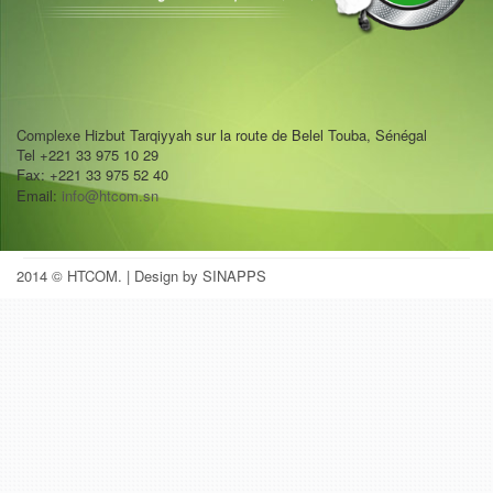
Complexe Hizbut Tarqiyyah sur la route de Belel Touba, Sénégal
Tel +221 33 975 10 29
Fax: +221 33 975 52 40
Email:
info@htcom.sn
2014 © HTCOM.
| Design by SINAPPS