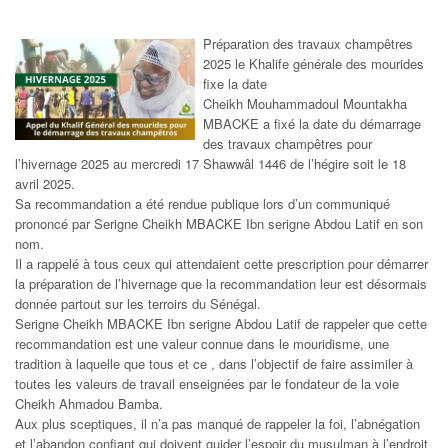
Préparation des travaux champêtres
2025 le Khalife générale des mourides
fixe la date
Cheikh Mouhammadoul Mountakha
MBACKE a fixé la date du démarrage
des travaux champêtres pour
l’hivernage 2025 au mercredi 17 Shawwâl 1446 de l’hégire soit le 18
avril 2025.
Sa recommandation a été rendue publique lors d’un communiqué
prononcé par Serigne Cheikh MBACKE Ibn serigne Abdou Latif en son
nom.
Il a rappelé à tous ceux qui attendaient cette prescription pour démarrer
la préparation de l’hivernage que la recommandation leur est désormais
donnée partout sur les terroirs du Sénégal.
Serigne Cheikh MBACKE Ibn serigne Abdou Latif de rappeler que cette
recommandation est une valeur connue dans le mouridisme, une
tradition à laquelle que tous et ce , dans l’objectif de faire assimiler à
toutes les valeurs de travail enseignées par le fondateur de la voie
Cheikh Ahmadou Bamba.
Aux plus sceptiques, il n’a pas manqué de rappeler la foi, l’abnégation
et l’abandon confiant qui doivent guider l’espoir du musulman à l’endroit