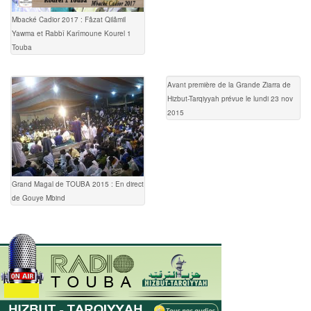
Mbacké Cadior 2017 : Fâzat Qilâmil
Yawma et Rabbî Karîmoune Kourel 1
Touba
Avant première de la Grande Ziarra de
Hizbut-Tarqiyyah prévue le lundi 23 nov
2015
Grand Magal de TOUBA 2015 : En direct
de Gouye Mbind