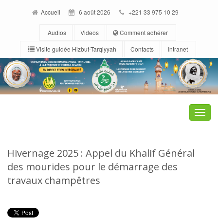
Accueil
6 août 2026
+221 33 975 10 29
Audios
Videos
Comment adhérer
Visite guidée Hizbut-Tarqiyyah
Contacts
Intranet
Toggle
naviga
Hivernage 2025 : Appel du Khalif Général
des mourides pour le démarrage des
travaux champêtres