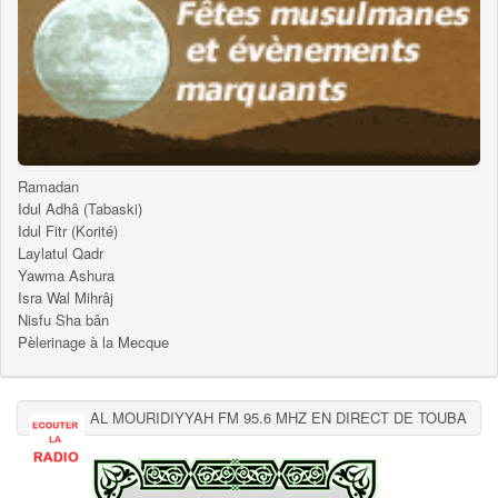
Ramadan
Idul Adhâ (Tabaski)
Idul Fitr (Korité)
Laylatul Qadr
Yawma Ashura
Isra Wal Mihrâj
Nisfu Sha bân
Pèlerinage à la Mecque
AL MOURIDIYYAH FM 95.6 MHZ EN DIRECT DE TOUBA