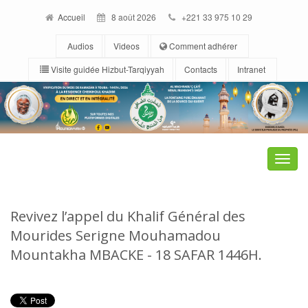
Accueil
8 août 2026
+221 33 975 10 29
Audios
Videos
Comment adhérer
Visite guidée Hizbut-Tarqiyyah
Contacts
Intranet
Toggle
naviga
Revivez l’appel du Khalif Général des
Mourides Serigne Mouhamadou
Mountakha MBACKE - 18 SAFAR 1446H.