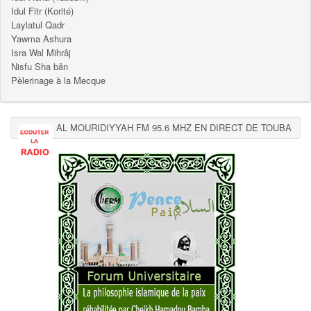
Idul Fitr (Korité)
Laylatul Qadr
Yawma Ashura
Isra Wal Mihrâj
Nisfu Sha bân
Pèlerinage à la Mecque
AL MOURIDIYYAH FM 95.6 MHZ EN DIRECT DE TOUBA