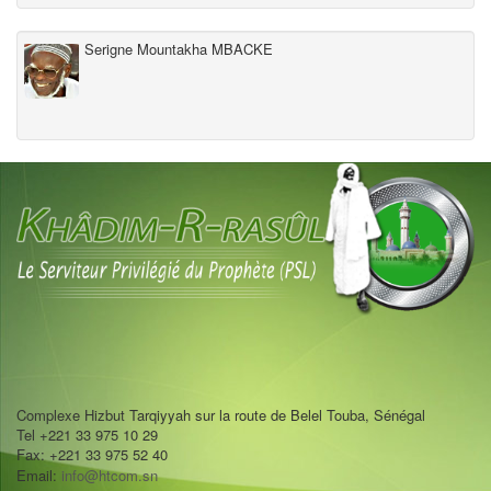
Serigne Mountakha MBACKE
Complexe Hizbut Tarqiyyah sur la route de Belel Touba, Sénégal
Tel +221 33 975 10 29
Fax: +221 33 975 52 40
Email:
info@htcom.sn