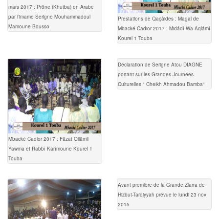
mars 2017 : Prône (Khutba) en Arabe
par l’imame Serigne Mouhammadoul
Prestations de Qaçâides : Magal de
Mamoune Bousso
Mbacké Cadior 2017 : Midâdî Wa Aqlâmî
Kourel 1 Touba
Déclaration de Serigne Atou DIAGNE
portant sur les Grandes Journées
Culturelles " Cheikh Ahmadou Bamba"
Mbacké Cadior 2017 : Fâzat Qilâmil
Yawma et Rabbî Karîmoune Kourel 1
Touba
Avant première de la Grande Ziarra de
Hizbut-Tarqiyyah prévue le lundi 23 nov
2015