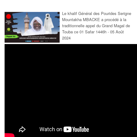
Le khalif Général des Pourides Serigne
Mountakha MBACKE a procédé à la
traditionnelle appel du Grand Magal de
Touba ce 01 Safar 1446h - 05 Août
2024