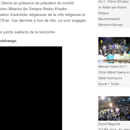
2017 : Prône (Khutba)
e Diome en présence du président du comité
en Arabe par l’imame
ssirou Mbacké ibn Serigne Abdou Khadre .
Serigne
ation d’autorités religieuses de la ville religieuse et
Mouhammadoul
l’Etat. Ces derniers à tour de rôle, se sont engagés
Mamoune Bousso
es points saillants de la rencontre.
Ouédraogo.
Mbacké Cadior 2017 :
Fâzat Qilâmil Yawma et
Rabbî Karîmoune
Kourel 1 Touba
Grand Magal de
TOUBA 2015 : En direc