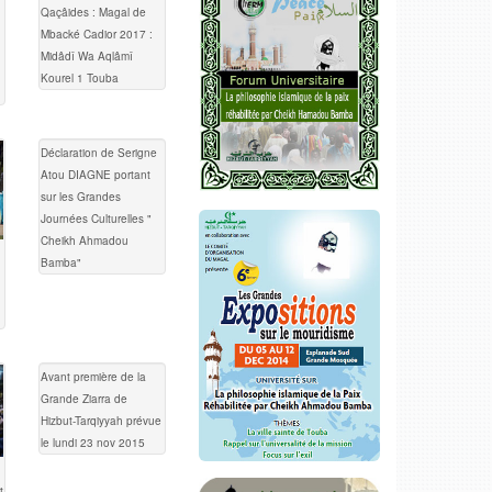
Qaçâides : Magal de
Mbacké Cadior 2017 :
Midâdî Wa Aqlâmî
Kourel 1 Touba
Déclaration de Serigne
Atou DIAGNE portant
sur les Grandes
Journées Culturelles "
Cheikh Ahmadou
Bamba"
Avant première de la
Grande Ziarra de
Hizbut-Tarqiyyah prévue
le lundi 23 nov 2015
t