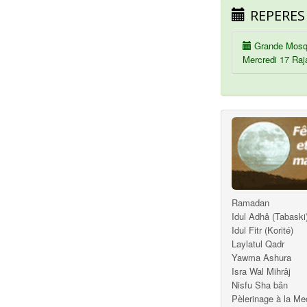
REPERES
Grande Mosq
Mercredi 17 Raj
Ramadan
Idul Adhâ (Tabaski
Idul Fitr (Korité)
Laylatul Qadr
Yawma Ashura
Isra Wal Mihrâj
Nisfu Sha bân
Pèlerinage à la M