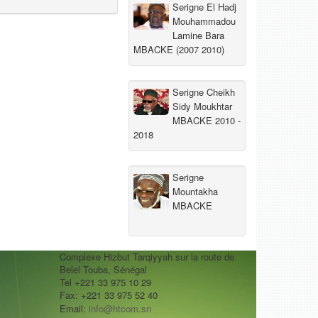
Serigne El Hadj
Mouhammadou
Lamine Bara
MBACKE (2007 2010)
Serigne Cheikh
Sidy Moukhtar
MBACKE 2010 -
2018
Serigne
Mountakha
MBACKE
Complexe Hizbut Tarqiyyah sur la route de
Belel Touba, Sénégal
Tel +221 33 975 10 29
Fax: +221 33 975 52 40
Email:
info@htcom.sn