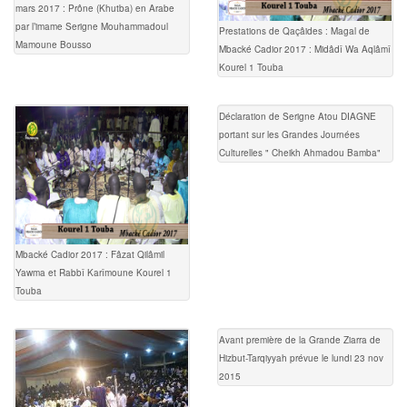
mars 2017 : Prône (Khutba) en Arabe
par l’imame Serigne Mouhammadoul
Prestations de Qaçâides : Magal de
Mamoune Bousso
Mbacké Cadior 2017 : Midâdî Wa Aqlâmî
Kourel 1 Touba
Déclaration de Serigne Atou DIAGNE
portant sur les Grandes Journées
Culturelles " Cheikh Ahmadou Bamba"
Mbacké Cadior 2017 : Fâzat Qilâmil
Yawma et Rabbî Karîmoune Kourel 1
Touba
Avant première de la Grande Ziarra de
Hizbut-Tarqiyyah prévue le lundi 23 nov
2015