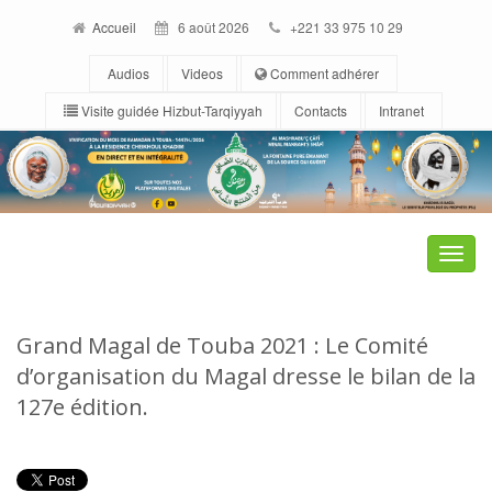
Accueil
6 août 2026
+221 33 975 10 29
Audios
Videos
Comment adhérer
Visite guidée Hizbut-Tarqiyyah
Contacts
Intranet
Toggle
naviga
Grand Magal de Touba 2021 : Le Comité
d’organisation du Magal dresse le bilan de la
127e édition.