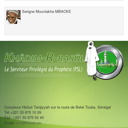
Serigne Mountakha MBACKE
Complexe Hizbut Tarqiyyah sur la route de Belel Touba, Sénégal
Tel +221 33 975 10 29
Fax: +221 33 975 52 40
Email:
info@htcom.sn