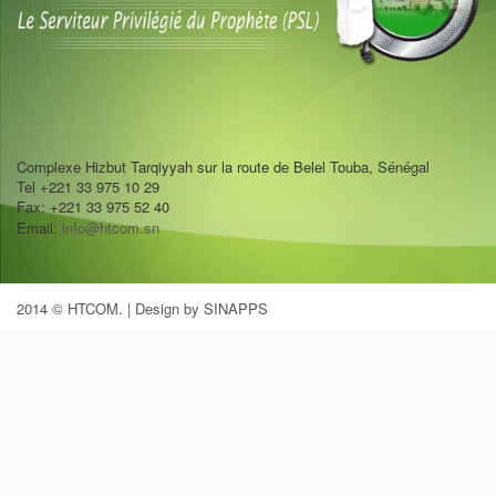
Complexe Hizbut Tarqiyyah sur la route de Belel Touba, Sénégal
Tel +221 33 975 10 29
Fax: +221 33 975 52 40
Email:
info@htcom.sn
2014 © HTCOM.
| Design by SINAPPS