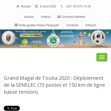
Accueil
8 août 2026
+221 33 975 10 29
Audios
Videos
Comment adhérer
Visite guidée Hizbut-Tarqiyyah
Contacts
Intranet
Toggle
naviga
Grand Magal de Touba 2020 : Déploiement
de la SENELEC (73 postes et 150 km de ligne
basse tension)