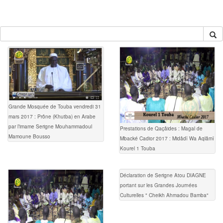
Grande Mosquée de Touba vendredi 31
mars 2017 : Prône (Khutba) en Arabe
par l’imame Serigne Mouhammadoul
Prestations de Qaçâides : Magal de
Mamoune Bousso
Mbacké Cadior 2017 : Midâdî Wa Aqlâmî
Kourel 1 Touba
Déclaration de Serigne Atou DIAGNE
portant sur les Grandes Journées
Culturelles " Cheikh Ahmadou Bamba"