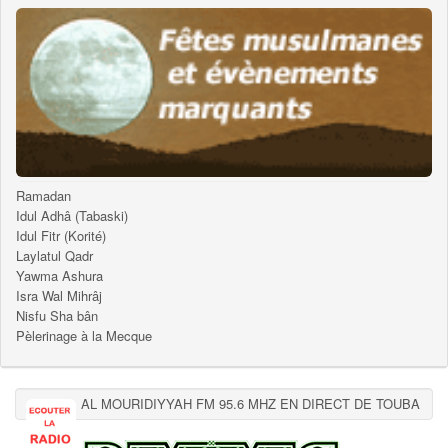
Ramadan
Idul Adhâ (Tabaski)
Idul Fitr (Korité)
Laylatul Qadr
Yawma Ashura
Isra Wal Mihrâj
Nisfu Sha bân
Pèlerinage à la Mecque
AL MOURIDIYYAH FM 95.6 MHZ EN DIRECT DE TOUBA