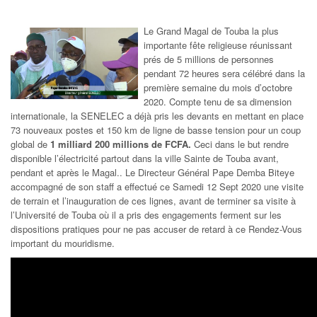
Le Grand Magal de Touba la plus
importante fête religieuse réunissant
prés de 5 millions de personnes
pendant 72 heures sera célébré dans la
première semaine du mois d’octobre
2020. Compte tenu de sa dimension
internationale, la
SENELEC
a déjà pris les devants en mettant en place
73 nouveaux postes et 150 km de ligne de basse tension pour un coup
global de
1 milliard 200 millions de FCFA.
Ceci dans le but rendre
disponible l’électricité partout dans la ville Sainte de Touba avant,
pendant et après le Magal..
Le Directeur Général Pape Demba Biteye
accompagné de son staff a effectué ce Samedi 12 Sept 2020 une visite
de terrain et l’inauguration de ces lignes, avant de terminer sa visite à
l’Université de Touba
où il a pris des engagements ferment sur les
dispositions pratiques pour ne pas accuser de retard à ce Rendez-Vous
important du mouridisme.