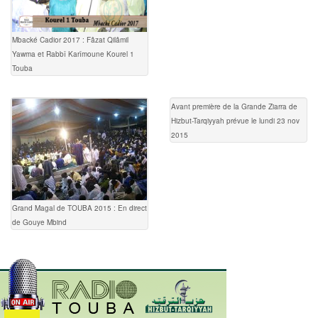
Mbacké Cadior 2017 : Fâzat Qilâmil
Yawma et Rabbî Karîmoune Kourel 1
Touba
Avant première de la Grande Ziarra de
Hizbut-Tarqiyyah prévue le lundi 23 nov
2015
Grand Magal de TOUBA 2015 : En direct
de Gouye Mbind