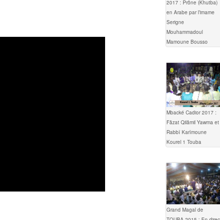
2017 : Prône (Khutba)
en Arabe par l’imame
Serigne
Mouhammadoul
Mamoune Bousso
Mbacké Cadior 2017 :
Fâzat Qilâmil Yawma et
Rabbî Karîmoune
Kourel 1 Touba
Grand Magal de
TOUBA 2015 : En direc