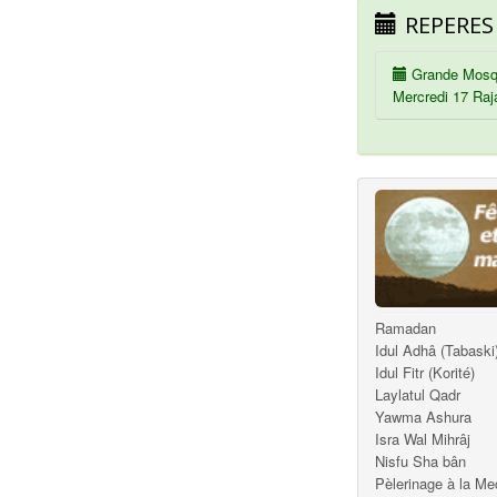
REPERES
Grande Mosq
Mercredi 17 Raj
Ramadan
Idul Adhâ (Tabaski
Idul Fitr (Korité)
Laylatul Qadr
Yawma Ashura
Isra Wal Mihrâj
Nisfu Sha bân
Pèlerinage à la M