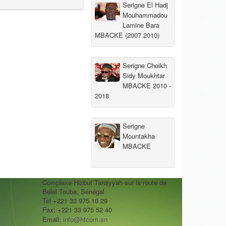
Serigne El Hadj
Mouhammadou
Lamine Bara
MBACKE (2007 2010)
Serigne Cheikh
Sidy Moukhtar
MBACKE 2010 -
2018
Serigne
Mountakha
MBACKE
Complexe Hizbut Tarqiyyah sur la route de
Belel Touba, Sénégal
Tel +221 33 975 10 29
Fax: +221 33 975 52 40
Email:
info@htcom.sn