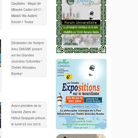
Qaçâides : Magal de
Mbacké Cadior 2017 :
Midâdî Wa Aqlâmî
Kourel 1 Touba
Déclaration de Serigne
Atou DIAGNE portant
sur les Grandes
Journées Culturelles "
Cheikh Ahmadou
Bamba"
Avant première de la
Grande Ziarra de
Hizbut-Tarqiyyah prévue
le lundi 23 nov 2015
t