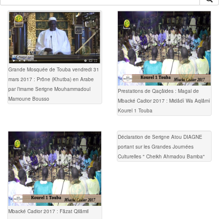
Grande Mosquée de Touba vendredi 31
mars 2017 : Prône (Khutba) en Arabe
par l’imame Serigne Mouhammadoul
Prestations de Qaçâides : Magal de
Mamoune Bousso
Mbacké Cadior 2017 : Midâdî Wa Aqlâmî
Kourel 1 Touba
Déclaration de Serigne Atou DIAGNE
portant sur les Grandes Journées
Culturelles " Cheikh Ahmadou Bamba"
Mbacké Cadior 2017 : Fâzat Qilâmil