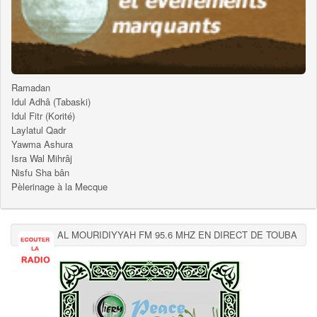
Ramadan
Idul Adhâ (Tabaski)
Idul Fitr (Korité)
Laylatul Qadr
Yawma Ashura
Isra Wal Mihrâj
Nisfu Sha bân
Pèlerinage à la Mecque
AL MOURIDIYYAH FM 95.6 MHZ EN DIRECT DE TOUBA