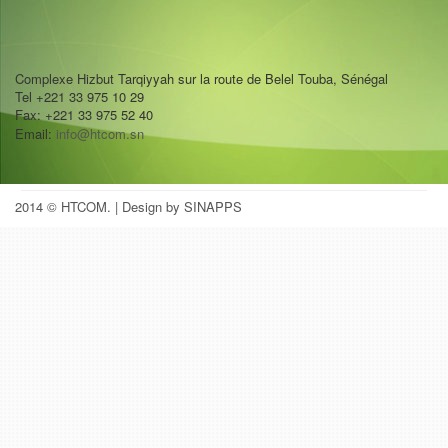
Complexe Hizbut Tarqiyyah sur la route de Belel Touba, Sénégal
Tel +221 33 975 10 29
Fax: +221 33 975 52 40
Email:
info@htcom.sn
2014 © HTCOM.
| Design by SINAPPS