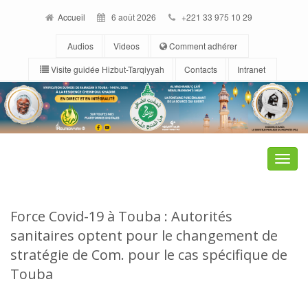
Accueil
6 août 2026
+221 33 975 10 29
Audios
Videos
Comment adhérer
Visite guidée Hizbut-Tarqiyyah
Contacts
Intranet
Toggle
naviga
Force Covid-19 à Touba : Autorités
sanitaires optent pour le changement de
stratégie de Com. pour le cas spécifique de
Touba