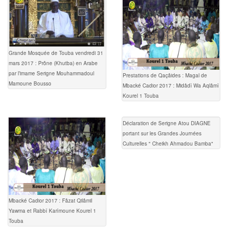
Grande Mosquée de Touba vendredi 31
mars 2017 : Prône (Khutba) en Arabe
par l’imame Serigne Mouhammadoul
Prestations de Qaçâides : Magal de
Mamoune Bousso
Mbacké Cadior 2017 : Midâdî Wa Aqlâmî
Kourel 1 Touba
Déclaration de Serigne Atou DIAGNE
portant sur les Grandes Journées
Culturelles " Cheikh Ahmadou Bamba"
Mbacké Cadior 2017 : Fâzat Qilâmil
Yawma et Rabbî Karîmoune Kourel 1
Touba