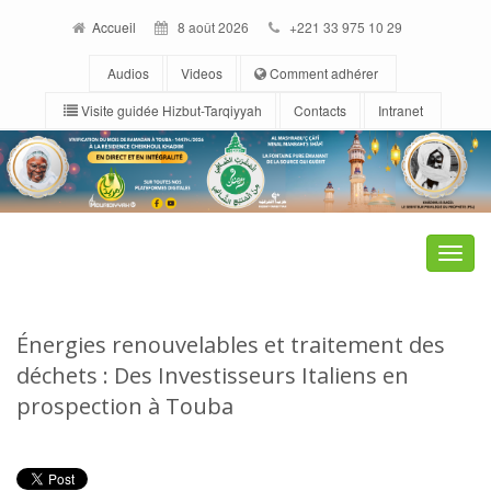
Accueil
8 août 2026
+221 33 975 10 29
Audios
Videos
Comment adhérer
Visite guidée Hizbut-Tarqiyyah
Contacts
Intranet
Toggle
naviga
Énergies renouvelables et traitement des
déchets : Des Investisseurs Italiens en
prospection à Touba