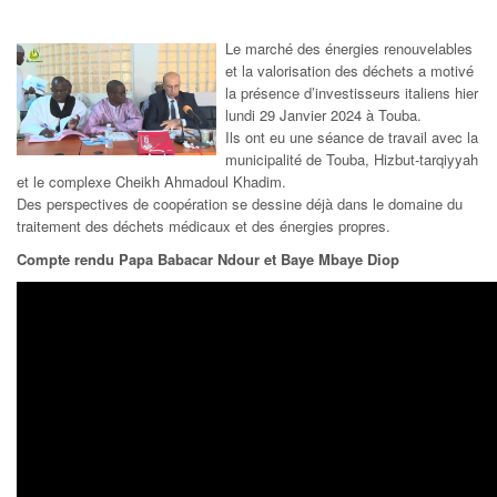
Le marché des énergies renouvelables
et la valorisation des déchets a motivé
la présence d’investisseurs italiens hier
lundi 29 Janvier 2024 à Touba.
Ils ont eu une séance de travail avec la
municipalité de Touba, Hizbut-tarqiyyah
et le complexe Cheikh Ahmadoul Khadim.
Des perspectives de coopération se dessine déjà dans le domaine du
traitement des déchets médicaux et des énergies propres.
Compte rendu Papa Babacar Ndour et Baye Mbaye Diop