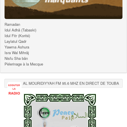
Ramadan
Idul Adhâ (Tabaski)
Idul Fitr (Korité)
Laylatul Qadr
Yawma Ashura
Isra Wal Mihrâj
Nisfu Sha bân
Pèlerinage à la Mecque
AL MOURIDIYYAH FM 95.6 MHZ EN DIRECT DE TOUBA