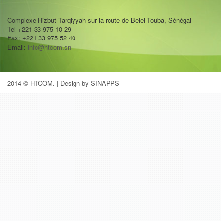
Complexe Hizbut Tarqiyyah sur la route de Belel Touba, Sénégal
Tel +221 33 975 10 29
Fax: +221 33 975 52 40
Email:
info@htcom.sn
2014 © HTCOM.
| Design by SINAPPS