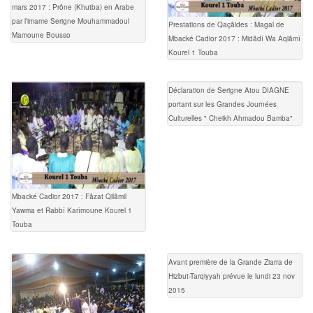
mars 2017 : Prône (Khutba) en Arabe
par l’imame Serigne Mouhammadoul
Prestations de Qaçâides : Magal de
Mamoune Bousso
Mbacké Cadior 2017 : Midâdî Wa Aqlâmî
Kourel 1 Touba
Déclaration de Serigne Atou DIAGNE
portant sur les Grandes Journées
Culturelles " Cheikh Ahmadou Bamba"
Mbacké Cadior 2017 : Fâzat Qilâmil
Yawma et Rabbî Karîmoune Kourel 1
Touba
Avant première de la Grande Ziarra de
Hizbut-Tarqiyyah prévue le lundi 23 nov
2015