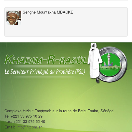
Serigne Mountakha MBACKE
Complexe Hizbut Tarqiyyah sur la route de Belel Touba, Sénégal
Tel +221 33 975 10 29
Fax: +221 33 975 52 40
Email:
info@htcom.sn