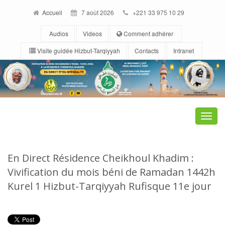
Accueil
7 août 2026
+221 33 975 10 29
Audios
Videos
Comment adhérer
Visite guidée Hizbut-Tarqiyyah
Contacts
Intranet
Toggle
naviga
En Direct Résidence Cheikhoul Khadim :
Vivification du mois béni de Ramadan 1442h
Kurel 1 Hizbut-Tarqiyyah Rufisque 11e jour