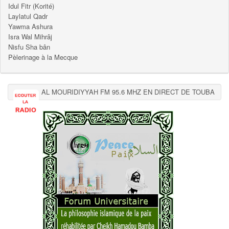
Idul Fitr (Korité)
Laylatul Qadr
Yawma Ashura
Isra Wal Mihrâj
Nisfu Sha bân
Pèlerinage à la Mecque
AL MOURIDIYYAH FM 95.6 MHZ EN DIRECT DE TOUBA