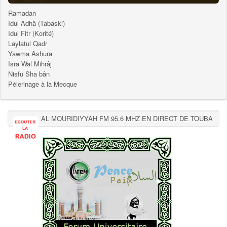
Ramadan
Idul Adhâ (Tabaski)
Idul Fitr (Korité)
Laylatul Qadr
Yawma Ashura
Isra Wal Mihrâj
Nisfu Sha bân
Pèlerinage à la Mecque
AL MOURIDIYYAH FM 95.6 MHZ EN DIRECT DE TOUBA