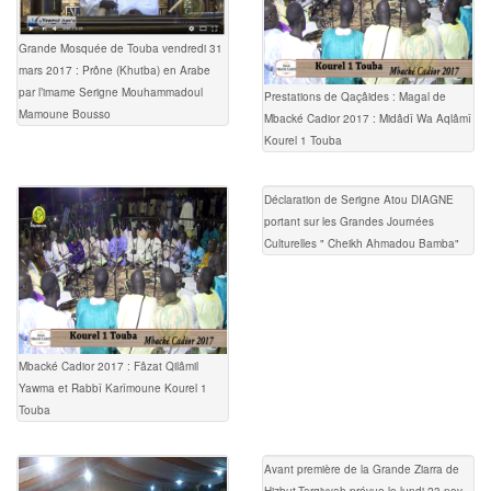
Grande Mosquée de Touba vendredi 31
mars 2017 : Prône (Khutba) en Arabe
par l’imame Serigne Mouhammadoul
Prestations de Qaçâides : Magal de
Mamoune Bousso
Mbacké Cadior 2017 : Midâdî Wa Aqlâmî
Kourel 1 Touba
Déclaration de Serigne Atou DIAGNE
portant sur les Grandes Journées
Culturelles " Cheikh Ahmadou Bamba"
Mbacké Cadior 2017 : Fâzat Qilâmil
Yawma et Rabbî Karîmoune Kourel 1
Touba
Avant première de la Grande Ziarra de