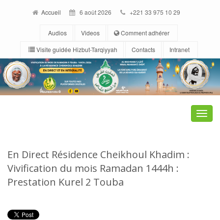
Accueil
6 août 2026
+221 33 975 10 29
Audios
Videos
Comment adhérer
Visite guidée Hizbut-Tarqiyyah
Contacts
Intranet
Toggle
naviga
En Direct Résidence Cheikhoul Khadim :
Vivification du mois Ramadan 1444h :
Prestation Kurel 2 Touba