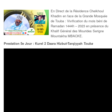
En Direct de la Résidence Cheikhoul
Khadim en face de la Grande Mosquée
de Touba : Vivification du mois béni de
Ramadan 1444h – 2023 en présence du
Khalif Général des Mourides Serigne
Mountakha MBACKE.
Prestation 5e Jour : Kurel 2 Daara Hizbut-Tarqiyyah
Touba