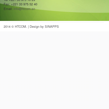
Fax: +221 33 975 52 40
Email:
info@htcom.sn
2014 © HTCOM.
| Design by SINAPPS