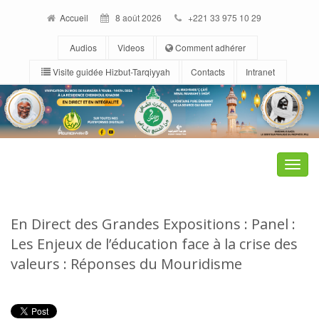
Accueil
8 août 2026
+221 33 975 10 29
Audios
Videos
Comment adhérer
Visite guidée Hizbut-Tarqiyyah
Contacts
Intranet
Toggle
naviga
En Direct des Grandes Expositions : Panel :
Les Enjeux de l’éducation face à la crise des
valeurs : Réponses du Mouridisme