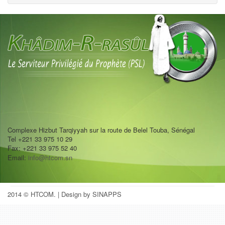
Complexe Hizbut Tarqiyyah sur la route de Belel Touba, Sénégal
Tel +221 33 975 10 29
Fax: +221 33 975 52 40
Email:
info@htcom.sn
2014 © HTCOM.
| Design by SINAPPS