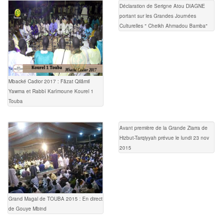
Déclaration de Serigne Atou DIAGNE
portant sur les Grandes Journées
Culturelles " Cheikh Ahmadou Bamba"
Mbacké Cadior 2017 : Fâzat Qilâmil
Yawma et Rabbî Karîmoune Kourel 1
Touba
Avant première de la Grande Ziarra de
Hizbut-Tarqiyyah prévue le lundi 23 nov
2015
Grand Magal de TOUBA 2015 : En direct
de Gouye Mbind