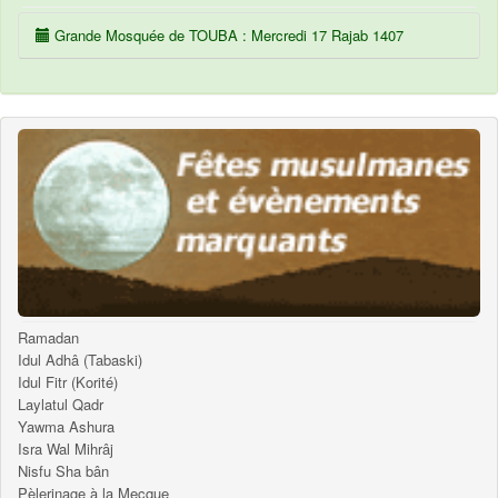
Grande Mosquée de TOUBA : Mercredi 17 Rajab 1407
Ramadan
Idul Adhâ (Tabaski)
Idul Fitr (Korité)
Laylatul Qadr
Yawma Ashura
Isra Wal Mihrâj
Nisfu Sha bân
Pèlerinage à la Mecque