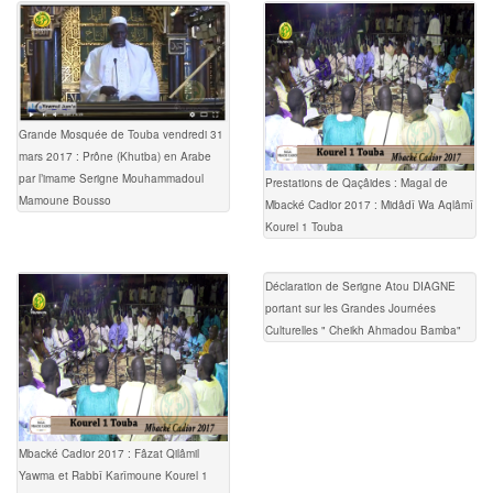
Grande Mosquée de Touba vendredi 31
mars 2017 : Prône (Khutba) en Arabe
par l’imame Serigne Mouhammadoul
Prestations de Qaçâides : Magal de
Mamoune Bousso
Mbacké Cadior 2017 : Midâdî Wa Aqlâmî
Kourel 1 Touba
Déclaration de Serigne Atou DIAGNE
portant sur les Grandes Journées
Culturelles " Cheikh Ahmadou Bamba"
Mbacké Cadior 2017 : Fâzat Qilâmil
Yawma et Rabbî Karîmoune Kourel 1