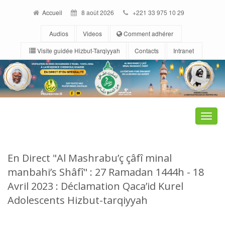
Accueil
8 août 2026
+221 33 975 10 29
Audios
Videos
Comment adhérer
Visite guidée Hizbut-Tarqiyyah
Contacts
Intranet
Toggle
naviga
En Direct "Al Mashrabu’ç çâfî minal
manbahi’s Shâfî" : 27 Ramadan 1444h - 18
Avril 2023 : Déclamation Qaca’id Kurel
Adolescents Hizbut-tarqiyyah