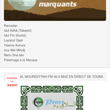
Ramadan
Idul Adhâ (Tabaski)
Idul Fitr (Korité)
Laylatul Qadr
Yawma Ashura
Isra Wal Mihrâj
Nisfu Sha bân
Pèlerinage à la Mecque
AL MOURIDIYYAH FM 95.6 MHZ EN DIRECT DE TOUBA