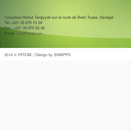
Complexe Hizbut Tarqiyyah sur la route de Belel Touba, Sénégal
Tel +221 33 975 10 29
Fax: +221 33 975 52 40
Email:
info@htcom.sn
2014 © HTCOM.
| Design by SINAPPS