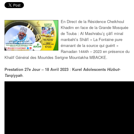
En Direct de la Résidence Cheikhoul
Khadim en face de la Grande Mosquée
de Touba : Al Mashrabu’ç çâfî minal
manbahi’s Shâfî « La Fontaine pure
émanant de la source qui guérit »
Ramadan 1444h – 2023 en présence du
Khalif Général des Mourides Serigne Mountakha MBACKE.
Prestation 27e Jour – 18 Avril 2023
:
Kurel Adolescents
Hizbut-
Tarqiyyah
.