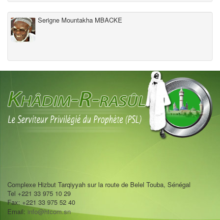
Serigne Mountakha MBACKE
Complexe Hizbut Tarqiyyah sur la route de Belel Touba, Sénégal
Tel +221 33 975 10 29
Fax: +221 33 975 52 40
Email:
info@htcom.sn