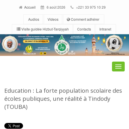
Accueil
6 août 2026
+221 33 975 10 29
Audios
Videos
Comment adhérer
Visite guidée Hizbut-Tarqiyyah
Contacts
Intranet
Toggle
naviga
Education : La forte population scolaire des
écoles publiques, une réalité à Tindody
(TOUBA)