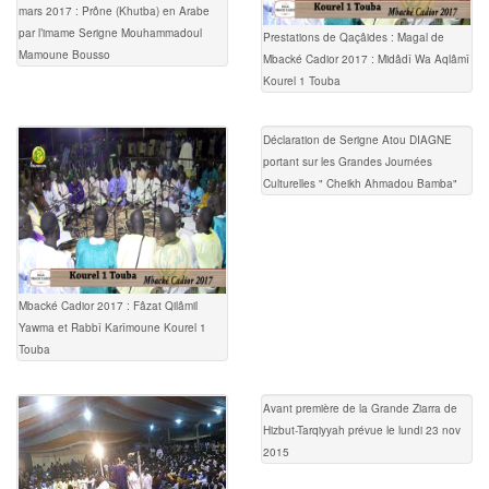
mars 2017 : Prône (Khutba) en Arabe
par l’imame Serigne Mouhammadoul
Prestations de Qaçâides : Magal de
Mamoune Bousso
Mbacké Cadior 2017 : Midâdî Wa Aqlâmî
Kourel 1 Touba
Déclaration de Serigne Atou DIAGNE
portant sur les Grandes Journées
Culturelles " Cheikh Ahmadou Bamba"
Mbacké Cadior 2017 : Fâzat Qilâmil
Yawma et Rabbî Karîmoune Kourel 1
Touba
Avant première de la Grande Ziarra de
Hizbut-Tarqiyyah prévue le lundi 23 nov
2015