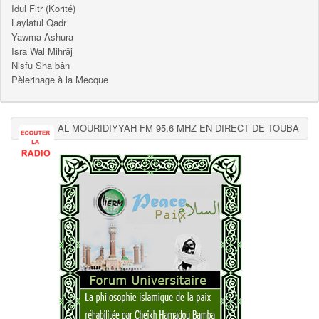
Idul Fitr (Korité)
Laylatul Qadr
Yawma Ashura
Isra Wal Mihrâj
Nisfu Sha bân
Pèlerinage à la Mecque
AL MOURIDIYYAH FM 95.6 MHZ EN DIRECT DE TOUBA