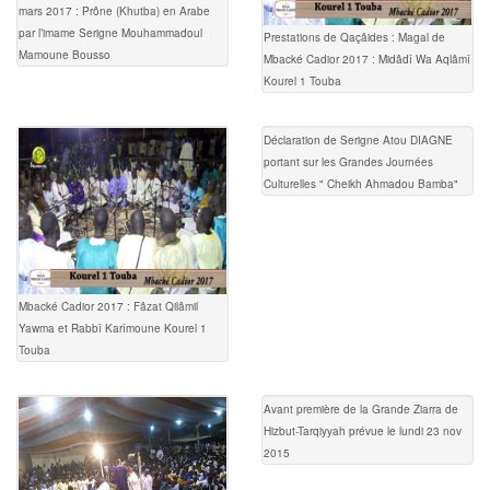
mars 2017 : Prône (Khutba) en Arabe
par l’imame Serigne Mouhammadoul
Prestations de Qaçâides : Magal de
Mamoune Bousso
Mbacké Cadior 2017 : Midâdî Wa Aqlâmî
Kourel 1 Touba
Déclaration de Serigne Atou DIAGNE
portant sur les Grandes Journées
Culturelles " Cheikh Ahmadou Bamba"
Mbacké Cadior 2017 : Fâzat Qilâmil
Yawma et Rabbî Karîmoune Kourel 1
Touba
Avant première de la Grande Ziarra de
Hizbut-Tarqiyyah prévue le lundi 23 nov
2015