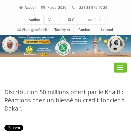
Accueil
7 août 2026
+221 33 975 10 29
Audios
Videos
Comment adhérer
Visite guidée Hizbut-Tarqiyyah
Contacts
Intranet
Toggle
naviga
Distribution 50 millions offert par le Khalif :
Réactions chez un blessé au crédit foncier à
Dakar.