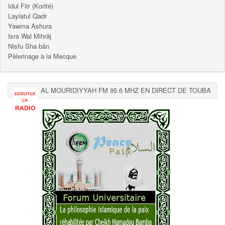
Idul Fitr (Korité)
Laylatul Qadr
Yawma Ashura
Isra Wal Mihrâj
Nisfu Sha bân
Pèlerinage à la Mecque
AL MOURIDIYYAH FM 95.6 MHZ EN DIRECT DE TOUBA