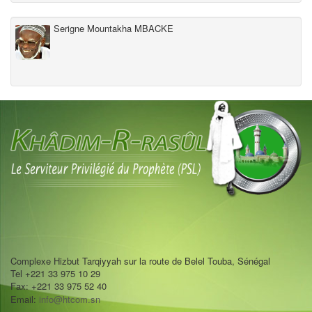
Serigne Mountakha MBACKE
Complexe Hizbut Tarqiyyah sur la route de Belel Touba, Sénégal
Tel +221 33 975 10 29
Fax: +221 33 975 52 40
Email:
info@htcom.sn