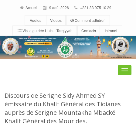
Accueil
9 août 2026
+221 33 975 10 29
Audios
Videos
Comment adhérer
Visite guidée Hizbut-Tarqiyyah
Contacts
Intranet
Toggle
naviga
Discours de Serigne Sidy Ahmed SY
émissaire du Khalif Général des Tidianes
auprès de Serigne Mountakha Mbacké
Khalif Général des Mourides.