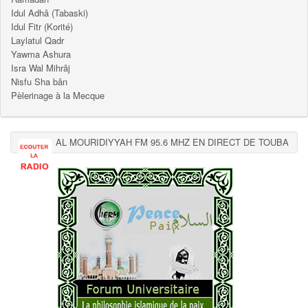
Idul Adhâ (Tabaski)
Idul Fitr (Korité)
Laylatul Qadr
Yawma Ashura
Isra Wal Mihrâj
Nisfu Sha bân
Pèlerinage à la Mecque
AL MOURIDIYYAH FM 95.6 MHZ EN DIRECT DE TOUBA