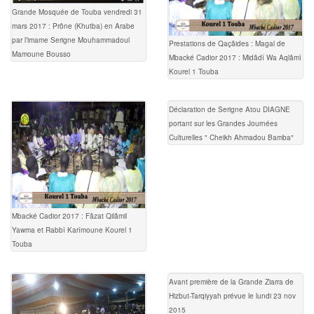
Grande Mosquée de Touba vendredi 31
mars 2017 : Prône (Khutba) en Arabe
par l’imame Serigne Mouhammadoul
Prestations de Qaçâides : Magal de
Mamoune Bousso
Mbacké Cadior 2017 : Midâdî Wa Aqlâmî
Kourel 1 Touba
Déclaration de Serigne Atou DIAGNE
portant sur les Grandes Journées
Culturelles " Cheikh Ahmadou Bamba"
Mbacké Cadior 2017 : Fâzat Qilâmil
Yawma et Rabbî Karîmoune Kourel 1
Touba
Avant première de la Grande Ziarra de
Hizbut-Tarqiyyah prévue le lundi 23 nov
2015